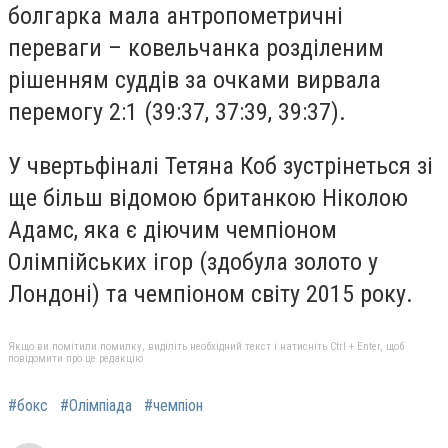
болгарка мала антропометричні
переваги – ковельчанка розділеним
рішенням суддів за очками вирвала
перемогу 2:1 (39:37, 37:39, 39:37).
У чвертьфіналі Тетяна Коб зустрінеться зі
ще більш відомою британкою Ніколою
Адамс, яка є діючим чемпіоном
Олімпійських ігор (здобула золото у
Лондоні) та чемпіоном світу 2015 року.
Якщо ви помітили помилку, виділіть необхідний текст і натисніть Ctrl + Enter, щоб
повідомити про це редакцію
#бокс
#Олімпіада
#чемпіон