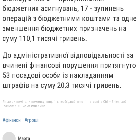
бюджетних асигнувань, 17 - зупинень
операцій з бюджетними коштами та одне
зменшення бюджетних призначень на
суму 110,1 тисячі гривень.
До адміністративної відповідальності за
вчинені фінансові порушення притягнуто
53 посадові особи із накладанням
штрафів на суму 20,3 тисячі гривень.
Якщо ви помітили помилку, виділіть необхідний текст і натисніть Ctrl + Enter, щоб
повідомити про це редакцію
#фінанси
#гроші
Марта