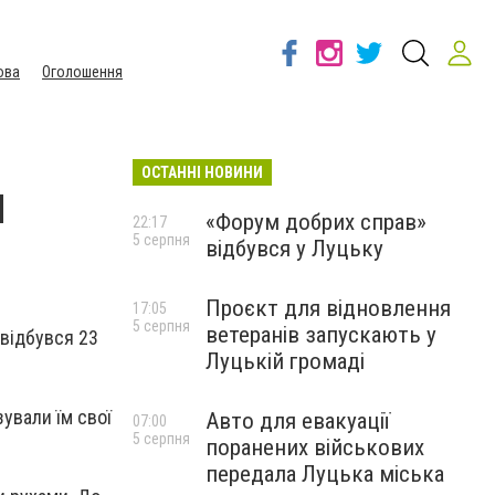
ова
Оголошення
ОСТАННІ НОВИНИ
и
«Форум добрих справ»
22:17
5 серпня
відбувся у Луцьку
Проєкт для відновлення
17:05
5 серпня
ветеранів запускають у
 відбувся 23
Луцькій громаді
зували їм свої
Авто для евакуації
07:00
5 серпня
поранених військових
передала Луцька міська