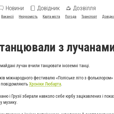
Новини
Довідник
Дозвілля
Вакансії
Нерухомість
Карта міста
Погода
Транспорт
Довідк
 танцювали з лучанам
майдані лучан вчили танцювати іноземні танці.
ків міжнародного фестивалю «Поліське літо з фольклором»
 - повідомляють
Хроніки Любарта
.
аню і Грузії збирали навколо себе юрбу зацікавлених і пока
ву музику.