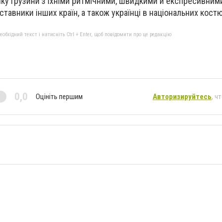
ку грузини з їхніми ритмічними, швидкими й експресивним
тавники інших країн, а також українці в національних кост
бхідний текст і натисніть Ctrl + Enter, щоб повідомити про це редакцію
0,0
Оцініть першим
Авторизируйтесь
, ч