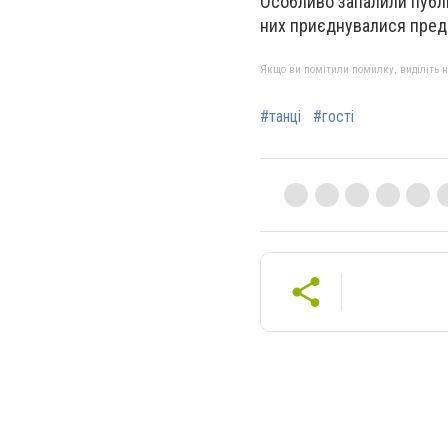
Особливо запалили публі
них приєднувалися предс
Якщо ви помітили помилку, виділіть нео
#танці
#гості