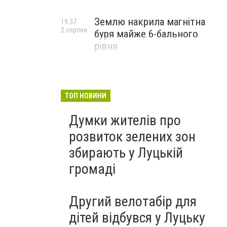
Землю накрила магнітна
19:37
2 серпня
буря майже 6-бального
рівня
ТОП НОВИНИ
Думки жителів про
розвиток зелених зон
збирають у Луцькій
громаді
Другий велотабір для
дітей відбувся у Луцьку