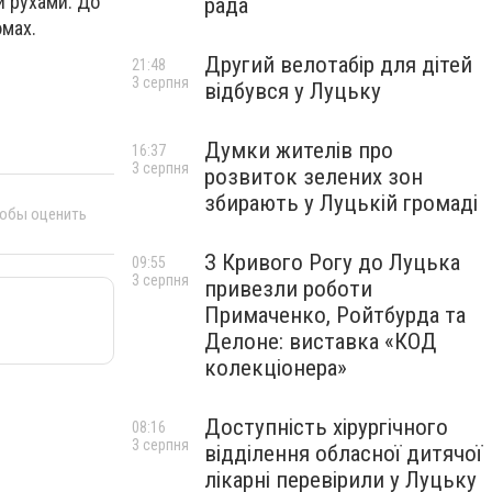
и рухами. До
рада
юмах.
Другий велотабір для дітей
21:48
3 серпня
відбувся у Луцьку
Думки жителів про
16:37
3 серпня
розвиток зелених зон
збирають у Луцькій громаді
тобы оценить
З Кривого Рогу до Луцька
09:55
3 серпня
привезли роботи
Примаченко, Ройтбурда та
Делоне: виставка «КОД
колекціонера»
Доступність хірургічного
08:16
3 серпня
відділення обласної дитячої
лікарні перевірили у Луцьку