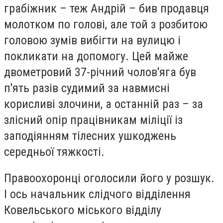
грабіжник – теж Андрій – бив продавця
молотком по голові, але той з розбитою
головою зумів вибігти на вулицю і
покликати на допомогу. Цей майже
двометровий 37-річний чолов'яга був
п'ять разів судимий за навмисні
корисливі злочини, а останній раз – за
злісний опір працівникам міліції із
заподіянням тілесних ушкоджень
середньої тяжкості.
Правоохоронці оголосили його у розшук.
І ось начальник слідчого відділення
Ковельського міського відділу