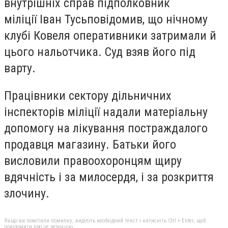
внутрішніх справ підполковник
міліції Іван Тусьповідомив, що нічному
клубі Ковеля оперативники затримали й
цього нальотчика. Суд взяв його під
варту.
Працівники сектору дільничних
інспекторів міліції надали матеріальну
допомогу на лікування постраждалого
продавця магазину. Батьки його
висловили правоохоронцям щиру
вдячність і за милосердя, і за розкриття
злочину.
Якщо ви помітили помилку, виділіть необхідний текст і натисніть Ctrl + Enter, щоб
повідомити про це редакцію