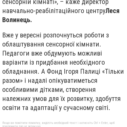
сенсорній кімнаті», – каже директор
навчально-реабілітаційного центру
Леся
Волинець.
Вже у вересні розпочнуться роботи з
облаштування сенсорної кімнати.
Педагоги вже обдумують можливі
варіанти із придбання необхідного
обладнання. А Фонд Ігоря Палиці «Тільки
разом» і надалі опікуватиметься
особливими дітками, створення
належних умов для їх розвитку, здобуття
освіти та адаптації у сучасному світі.
Якщо ви помітили помилку, виділіть необхідний текст і натисніть Ctrl + Enter, щоб
повідомити про це редакцію