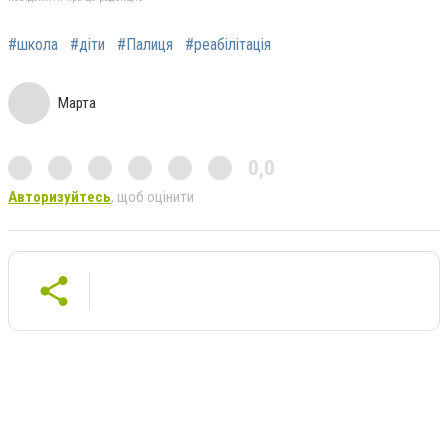
#школа
#діти
#Палиця
#реабілітація
Марта
0,0
Авторизуйтесь
, щоб оцінити