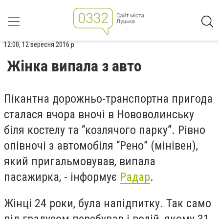
12:00, 12 вересня 2016 р.
Жінка випала з авто
Пікантна дорожньо-транспортна пригода
сталася вчора вночі в Нововолинську
біля костелу та “козлячого парку”. Рівно
опівночі з автомобіля “Рено” (мінівен),
який пригальмовував, випала
пасажирка, - інформує
Радар
.
Жінці 24 роки, була напідпитку. Так само
під градусом перебував і водій, якому 31