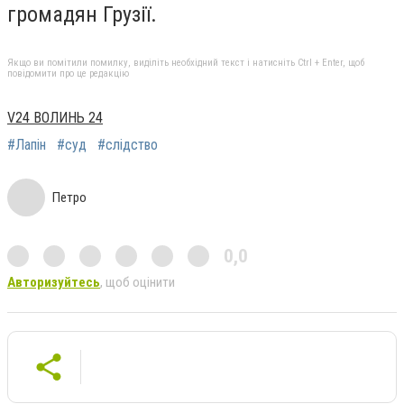
громадян Грузії.
Якщо ви помітили помилку, виділіть необхідний текст і натисніть Ctrl + Enter, щоб
повідомити про це редакцію
V24 ВОЛИНЬ 24
#Лапін
#суд
#слідство
Петро
0,0
Авторизуйтесь
, щоб оцінити