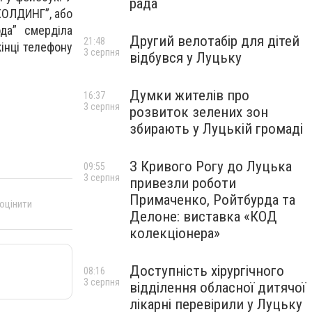
рада
ХОЛДИНГ”, або
ода” смерділа
Другий велотабір для дітей
21:48
кінці телефону
3 серпня
відбувся у Луцьку
Думки жителів про
16:37
3 серпня
розвиток зелених зон
збирають у Луцькій громаді
З Кривого Рогу до Луцька
09:55
3 серпня
привезли роботи
Примаченко, Ройтбурда та
 оцінити
Делоне: виставка «КОД
колекціонера»
Доступність хірургічного
08:16
3 серпня
відділення обласної дитячої
лікарні перевірили у Луцьку