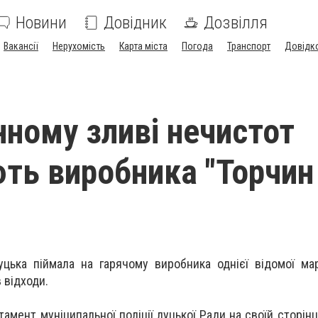
Новини
Довідник
Дозвілля
Вакансії
Нерухомість
Карта міста
Погода
Транспорт
Довідк
нному зливі нечистот
ть виробника "Торчин
уцька піймала на гарячому виробника однієї відомої ма
 відходи.
амент муніципальної поліції луцької Ради на своїй сторінц