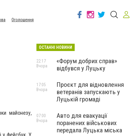
ова
Оголошення
ОСТАННІ НОВИНИ
«Форум добрих справ»
22:17
Вчора
відбувся у Луцьку
Проєкт для відновлення
17:05
Вчора
ветеранів запускають у
Луцькій громаді
рки майонезу,
Авто для евакуації
07:00
Вчора
поранених військових
передала Луцька міська
і у фейсбук. У