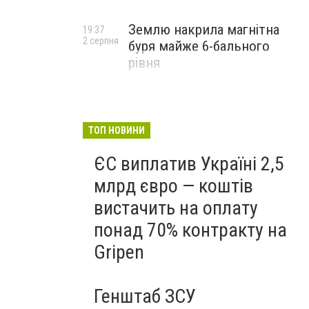
Землю накрила магнітна
19:37
2 серпня
буря майже 6-бального
рівня
ТОП НОВИНИ
ЄС виплатив Україні 2,5
млрд євро — коштів
вистачить на оплату
понад 70% контракту на
Gripen
Генштаб ЗСУ