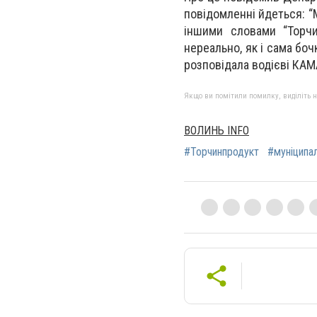
повідомленні йдеться: “
іншими словами “Торчи
нереально, як і сама боч
розповідала водієві КАМ
Якщо ви помітили помилку, виділіть нео
ВОЛИНЬ INFO
#Торчинпродукт
#муніципал