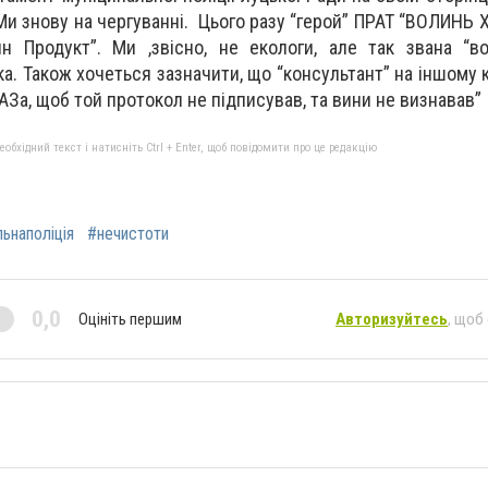
Ми знову на чергуванні. Цього разу “герой” ПРАТ “ВОЛИНЬ 
н Продукт”. Ми ,звісно, не екологи, але так звана “в
ка. Також хочеться зазначити, що “консультант” на іншому 
АЗа, щоб той протокол не підписував, та вини не визнавав”
бхідний текст і натисніть Ctrl + Enter, щоб повідомити про це редакцію
ьнаполіція
#нечистоти
0,0
Оцініть першим
Авторизуйтесь
, щоб