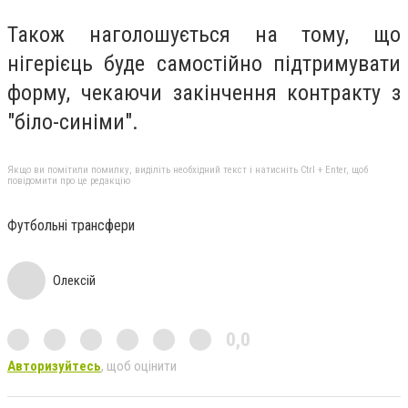
Також наголошується на тому, що
нігерієць буде самостійно підтримувати
форму, чекаючи закінчення контракту з
"біло-синіми".
Якщо ви помітили помилку, виділіть необхідний текст і натисніть Ctrl + Enter, щоб
повідомити про це редакцію
Футбольні трансфери
Олексій
0,0
Авторизуйтесь
, щоб оцінити