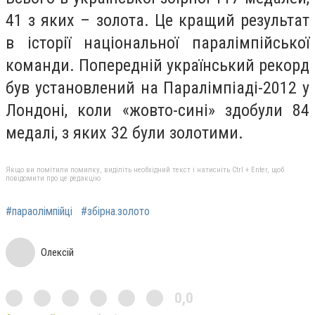
41 з яких – золота. Це кращий результат
в історії національної паралімпійської
команди. Попередній український рекорд
був установлений на Паралімпіаді-2012 у
Лондоні, коли «жовто-сині» здобули 84
медалі, з яких 32 були золотими.
Якщо ви помітили помилку, виділіть необхідний текст і натисніть Ctrl + Enter, щоб
повідомити про це редакцію
#параолімпійці
#збірна.золото
Олексій
0,0