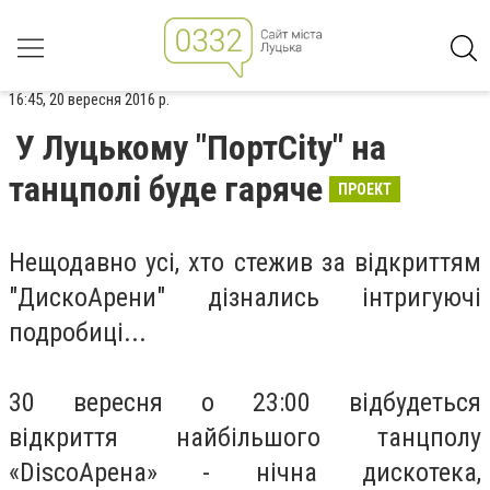
16:45, 20 вересня 2016 р.
У Луцькому "ПортCity" на
танцполі буде гаряче
ПРОЕКТ
Нещодавно усі, хто стежив за відкриттям
"ДискоАрени" дізнались інтригуючі
подробиці...
30 вересня о 23:00 відбудеться
відкриття найбільшого танцполу
«DiscoАрена» - нічна дискотека,