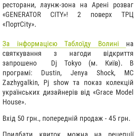
ресторани, лаунж-зона на Арені розваг
«GENERATOR CITY»! 2 поверх ТРЦ
«ПортСіty».
За інформацією Таблоїду Волині
на
святкування з нагоди відкриття
запрошено Dj Tokyo (м. Київ). В
програмі: Dustin, Jenya Shock, MC
Zazhygalkin, Pj show та показ колекцій
українських дизайнерів від «Grace Model
House».
Вхід 50 грн., попередній продаж - 45 грн.
Придбати квиток можна на рецепції