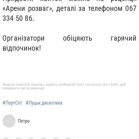
«Арени розваг», деталі за телефоном 067
334 50 86.
Організатори обіцяють гарячий
відпочинок!
Якщо ви помітили помилку, виділіть необхідний текст і натисніть Ctrl + Enter, щоб
повідомити про це редакцію
#ПортСіті
#Луцьк.дискотека
Петро