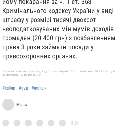
йому покарання за ч. 1 ст. 368
Кримінального кодексу України у виді
штрафу у розмірі тисячі двохсот
неоподатковуваних мінімумів доходів
громадян (20 400 грн) з позбавленням
права 3 роки займати посади у
правоохоронних органах.
Якщо ви помітили помилку, виділіть необхідний текст і натисніть Ctrl + Enter, щоб
повідомити про це редакцію
#хабар
#суд
#поліція
Марта
0,0