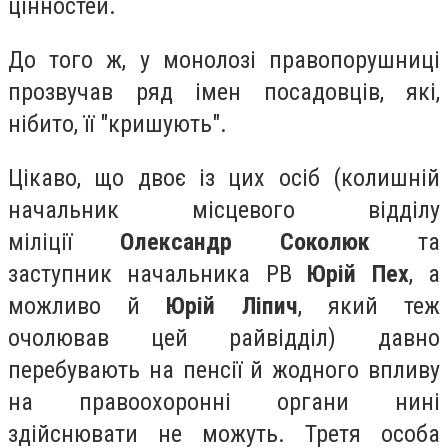
цінностей.
До того ж, у монолозі правопорушниці
прозвучав ряд імен посадовців, які,
нібито, її "кришують".
Цікаво, що двоє із цих осіб (колишній
начальник місцевого відділу
міліції
Олександр Соколюк
та
заступник
начальника
РВ
Юрій Пех
, а
можливо й
Юрій Ліпич
, який теж
очолював цей райвідділ) давно
перебувають на пенсії й жодного впливу
на правоохоронні органи нині
здійснювати не можуть. Третя особа