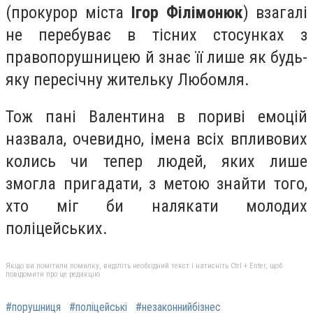
(прокурор міста
Ігор Філімонюк
) взагалі
не перебуває в тісних стосунках з
правопорушницею й знає її лише як будь-
яку пересічну жительку Любомля.
Тож пані Валентина в пориві емоцій
назвала, очевидно, імена всіх впливових
колись чи тепер людей, яких лише
змогла пригадати, з метою знайти того,
хто міг би налякати молодих
поліцейських.
Якщо ви помітили помилку, виділіть необхідний текст і натисніть Ctrl + Enter, щоб
повідомити про це редакцію
#порушниця
#поліцейські
#незаконнийбізнес