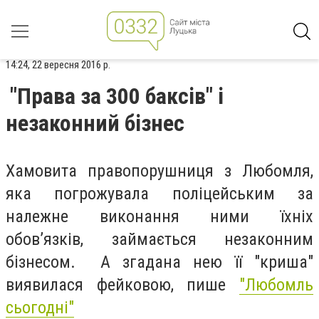
14:24, 22 вересня 2016 р.
"Права за 300 баксів" і
незаконний бізнес
Хамовита правопорушниця з Любомля,
яка погрожувала поліцейським за
належне виконання ними їхніх
обов’язків, займається незаконним
бізнесом. А згадана нею її "криша"
виявилася фейковою, пише
"Любомль
сьогодні"