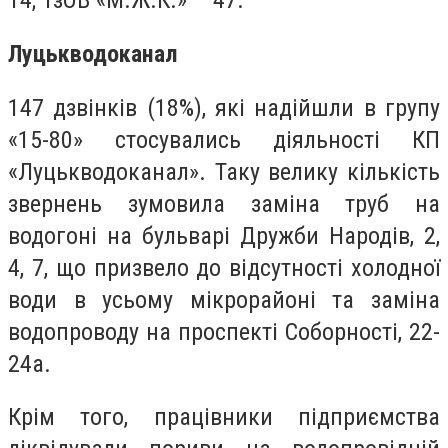
14; ТзОВ «М.Ж.К.» – 47.
Луцькводоканал
147 дзвінків (18%), які надійшли в групу
«15-80» стосувались діяльності КП
«Луцькводоканал». Таку велику кількість
звернень зумовила заміна труб на
водогоні на бульварі Дружби Народів, 2,
4, 7, що призвело до відсутності холодної
води в усьому мікрорайоні та заміна
водопроводу на проспекті Соборності, 22-
24а.
Крім того, працівники підприємства