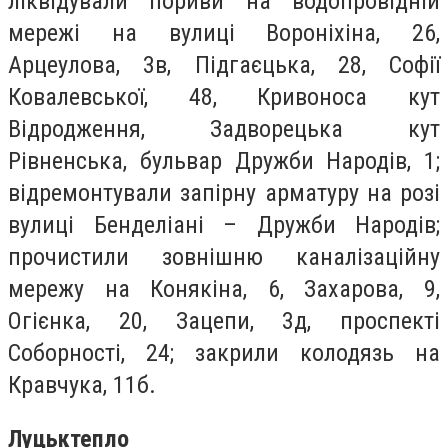
ліквідували пориви на водопровідній
мережі на вулиці Вороніхіна, 26,
Арцеулова, 3в, Підгаєцька, 28, Софії
Ковалевської, 48, Кривоноса кут
Відродження, Задворецька кут
Рівненська, бульвар Дружби Народів, 1;
відремонтували запірну арматуру на розі
вулиці Бенделіані – Дружби Народів;
прочистили зовнішню каналізаційну
мережу на Конякіна, 6, Захарова, 9,
Огієнка, 20, Зацепи, 3д, проспекті
Соборності, 24; закрили колодязь на
Кравчука, 11б.
Луцьктепло