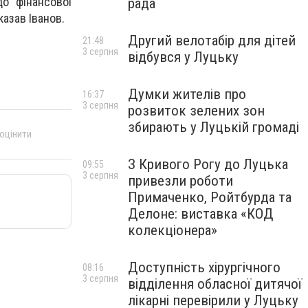
о фінансової
рада
казав Іванов.
Другий велотабір для дітей
21:48
3 серпня
відбувся у Луцьку
Думки жителів про
16:37
3 серпня
розвиток зелених зон
збирають у Луцькій громаді
 оцінити
З Кривого Рогу до Луцька
09:55
3 серпня
привезли роботи
Примаченко, Ройтбурда та
Делоне: виставка «КОД
колекціонера»
Доступність хірургічного
08:16
3 серпня
відділення обласної дитячої
лікарні перевірили у Луцьку