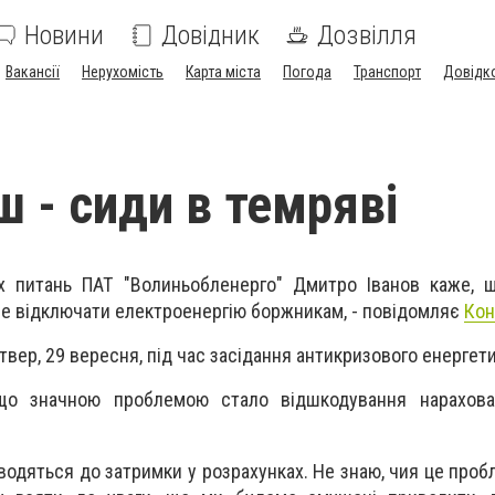
Новини
Довідник
Дозвілля
Вакансії
Нерухомість
Карта міста
Погода
Транспорт
Довідк
ш - сиди в темряві
х питань ПАТ "Волиньобленерго" Дмитро Іванов каже, щ
е відключати електроенергію боржникам, - повідомляє
Кон
твер, 29 вересня, під час засідання антикризового енергет
 що значною проблемою стало відшкодування нарахова
водяться до затримки у розрахунках. Не знаю, чия це проб