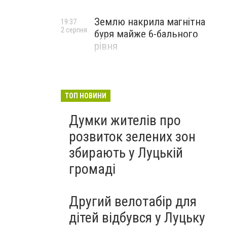
Землю накрила магнітна
19:37
2 серпня
буря майже 6-бального
рівня
ТОП НОВИНИ
Думки жителів про
розвиток зелених зон
збирають у Луцькій
громаді
Другий велотабір для
дітей відбувся у Луцьку