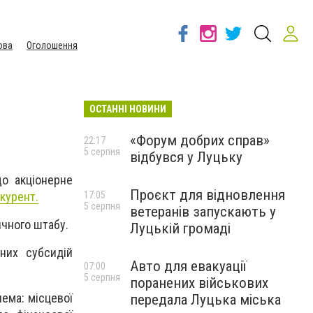
ова
Оголошення
ОСТАННІ НОВИНИ
«Форум добрих справ»
22:17
5 серпня
відбувся у Луцьку
о акціонерне
Проєкт для відновлення
курент.
17:05
5 серпня
ветеранів запускають у
ичного штабу.
Луцькій громаді
них субсидій
Авто для евакуації
07:00
5 серпня
поранених військових
лема: місцевої
передала Луцька міська