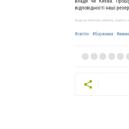
влади чи Києва. Прош
відповідності наші резер
Якщо ви помітили помилку, виділіть нео
#світло
#боржники
#вимк