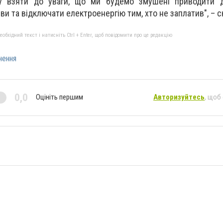
у взяти до уваги, що ми будемо змушені приводити д
ви та відключати електроенергію тим, хто не заплатив", – с
бхідний текст і натисніть Ctrl + Enter, щоб повідомити про це редакцію
нення
0,0
Оцініть першим
Авторизуйтесь
, щоб