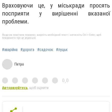
Враховуючи це, у міськради просять
посприяти у вирішенні вказаної
проблеми.
Якщо ви помітили помилку, виділіть необхідний текст і натисніть Ctrl + Enter, щоб
повідомити про це редакцію
#аварійна
#дорога
#садочок
#луцьк
Петро
0,0
Авторизуйтесь
, щоб оцінити