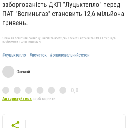
заборгованість ДКП "Луцьктепло" перед
ПАТ "Волиньгаз" становить 12,6 мільйона
гривень.
Якщо ви помітили помилку, виділіть необхідний текст і натисніть Ctrl + Enter, щоб
повідомити про це редакцію
#луцьктепло
#початок
#опалювальнийсезон
Олексій
0,0
Авторизуйтесь
, щоб оцінити