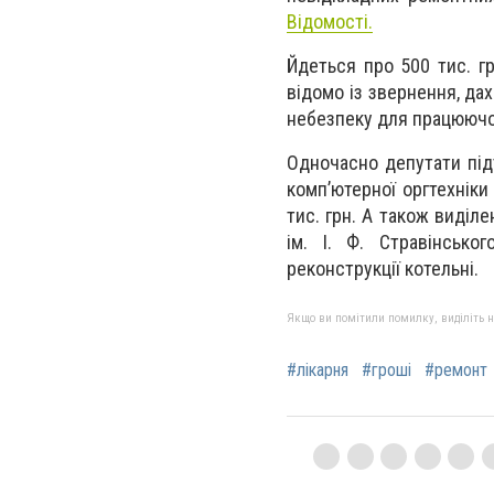
Відомості.
Йдеться про 500 тис. гр
відомо із звернення, дах
небезпеку для працюючог
Одночасно депутати під
комп’ютерної оргтехніки
тис. грн. А також виділ
ім. І. Ф. Стравінсько
реконструкції котельні.
Якщо ви помітили помилку, виділіть нео
#лікарня
#гроші
#ремонт