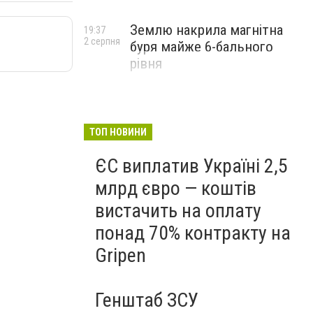
Землю накрила магнітна
19:37
2 серпня
буря майже 6-бального
рівня
ТОП НОВИНИ
ЄС виплатив Україні 2,5
млрд євро — коштів
вистачить на оплату
понад 70% контракту на
Gripen
Генштаб ЗСУ