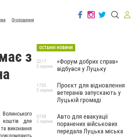
ова
Оголошення
ОСТАННІ НОВИНИ
має з
«Форум добрих справ»
22:17
5 серпня
відбувся у Луцьку
на
Проєкт для відновлення
17:05
5 серпня
ветеранів запускають у
Луцькій громаді
я Волинського
Авто для евакуації
07:00
я коштів для
5 серпня
поранених військових
 та виконання
передала Луцька міська
 повідомляють