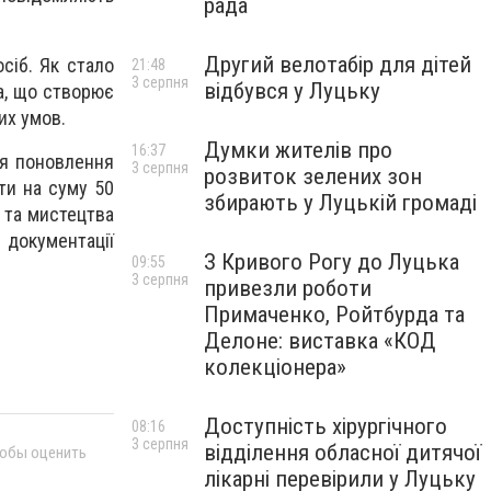
рада
Другий велотабір для дітей
сіб. Як стало
21:48
3 серпня
відбувся у Луцьку
на, що створює
их умов.
Думки жителів про
16:37
ля поновлення
3 серпня
розвиток зелених зон
іти на суму 50
збирають у Луцькій громаді
 та мистецтва
документації
З Кривого Рогу до Луцька
09:55
3 серпня
привезли роботи
Примаченко, Ройтбурда та
Делоне: виставка «КОД
колекціонера»
Доступність хірургічного
08:16
3 серпня
відділення обласної дитячої
тобы оценить
лікарні перевірили у Луцьку