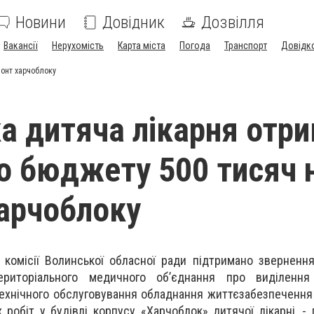
Новини
Довідник
Дозвілля
Вакансії
Нерухомість
Карта міста
Погода
Транспорт
Довідк
монт харчоблоку
а дитяча лікарня отри
о бюджету 500 тисяч 
арчоблоку
 комісії Волинської обласної ради підтримано зверненн
ериторіального медичного об’єднання про виділенн
ехнічного обслуговування обладнання життєзабезпечення
 робіт у будівлі корпусу «Харчоблок» дитячої лікарні, -