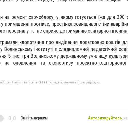
н на ремонт харчоблоку, у якому готується їжа для 390 о
 у приміщенні протікає, простінка зовнішньої стіни аварій
о персоналу та не сприяє дотриманню санітарно-гігієнічн
тримали клопотання про виділення додаткових коштів д
 у Волинському інституті післядипломної педагогічної осв
ення 5 тис. грн Волинському державному училищу культури
го на оновлення та експертизу проектно-кошторисної 
бхідний текст і натисніть Ctrl + Enter, щоб повідомити про це редакцію
0,0
Оцініть першим
Авторизируйтесь
, ч