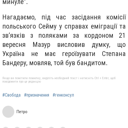
минуле”.
Нагадаємо, під час засідання комісії
польського Сейму у справах еміграції та
зв’язків з поляками за кордоном 21
вересня Мазур висловив думку, що
Україна не має героїзувати Степана
Бандеру, мовляв, той був бандитом.
Якщо ви помітили помилку, виділіть необхідний текст і натисніть Ctrl + Enter, щоб
повідомити про це редакцію
#Свобода
#призначення
#генконсул
Петро