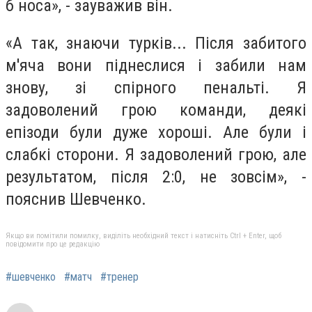
б носа», - зауважив він.
«А так, знаючи турків... Після забитого
м'яча вони піднеслися і забили нам
знову, зі спірного пенальті. Я
задоволений грою команди, деякі
епізоди були дуже хороші. Але були і
слабкі сторони. Я задоволений грою, але
результатом, після 2:0, не зовсім», -
пояснив Шевченко.
Якщо ви помітили помилку, виділіть необхідний текст і натисніть Ctrl + Enter, щоб
повідомити про це редакцію
#шевченко
#матч
#тренер