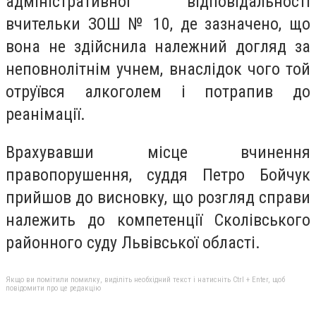
адміністративної відповідальності
вчительки ЗОШ № 10, де зазначено, що
вона не здійснила належний догляд за
неповнолітнім учнем, внаслідок чого той
отруївся алкоголем і потрапив до
реанімації.
Врахувавши місце вчинення
правопорушення, суддя Петро Бойчук
прийшов до висновку, що розгляд справи
належить до компетенції Сколівського
районного суду Львівської області.
Якщо ви помітили помилку, виділіть необхідний текст і натисніть Ctrl + Enter, щоб
повідомити про це редакцію