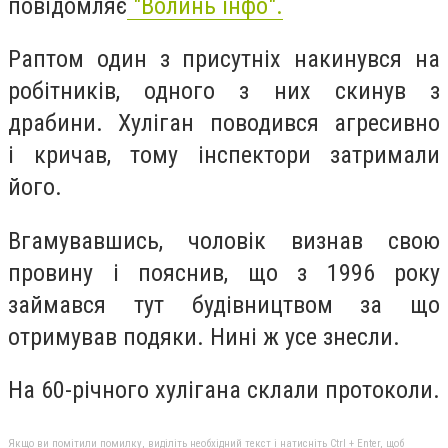
повідомляє
"Волинь інфо".
Раптом один з присутніх накинувся на
робітників, одного з них скинув з
драбини. Хуліган поводився агресивно
і кричав, тому інспектори затримали
його.
Вгамувавшись, чоловік визнав свою
провину і пояснив, що з 1996 року
займався тут будівництвом за що
отримував подяки. Нині ж усе знесли.
На 60-річного хулігана склали протоколи.
Якщо ви помітили помилку, виділіть необхідний текст і натисніть Ctrl + Enter, щоб