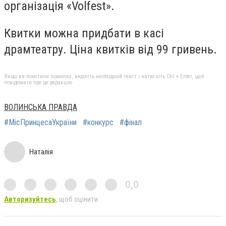
організація «Volfest».
Квитки можна придбати в касі
драмтеатру. Ціна квитків від 99 гривень.
Якщо ви помітили помилку, виділіть необхідний текст і натисніть Ctrl + Enter, щоб
повідомити про це редакцію
ВОЛИНСЬКА ПРАВДА
#МісПринцесаУкраїни
#конкурс
#фінал
Наталія
0,0
Авторизуйтесь
, щоб оцінити