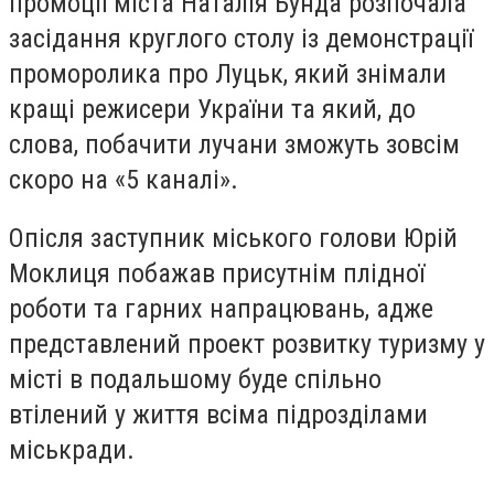
промоції міста Наталія Бунда розпочала
засідання круглого столу із демонстрації
проморолика про Луцьк, який знімали
кращі режисери України та який, до
слова, побачити лучани зможуть зовсім
скоро на «5 каналі».
Опісля заступник міського голови Юрій
Моклиця побажав присутнім плідної
роботи та гарних напрацювань, адже
представлений проект розвитку туризму у
місті в подальшому буде спільно
втілений у життя всіма підрозділами
міськради.