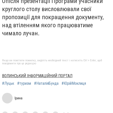
Опісля презентації Програми учасники
круглого столу висловлювали свої
пропозиції для покращення документу,
над втіленням якого працюватиме
чимало лучан.
Якщо ви помітили помилку, виділіть необхідний текст і натисніть Ctrl + Enter, щоб
повідомити про це редакцію
ВОЛИНСЬКИЙ ІНФОРМАЦІЙНИЙ ПОРТАЛ
#Луцьк
#туризм
#НаталіяБунда
#ЮрійМоклиця
Ірина