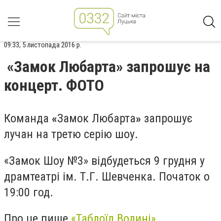
09:33, 5 листопада 2016 р.
«Замок Любарта» запрошує на
концерт. ФОТО
Команда
«
Замок Любарта
»
запрошує
лучан на третю серію шоу.
«Замок Шоу №3» відбудеться 9 грудня у
драмтеатрі ім. Т.Г. Шевченка. Початок о
19:00 год.
Про це пише
«Таблоїд Волині»
.