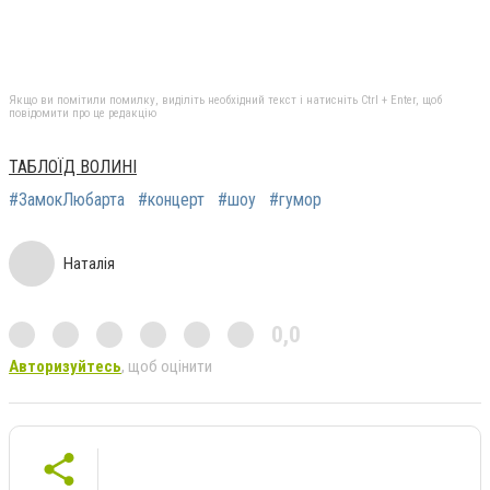
Якщо ви помітили помилку, виділіть необхідний текст і натисніть Ctrl + Enter, щоб
повідомити про це редакцію
ТАБЛОЇД ВОЛИНІ
#ЗамокЛюбарта
#концерт
#шоу
#гумор
Наталія
0,0
Авторизуйтесь
, щоб оцінити