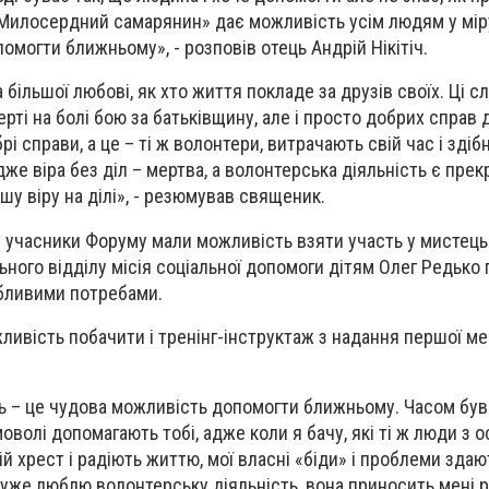
Милосердний самарянин» дає можливість усім людям у мір
омогти ближньому», - розповів отець Андрій Нікітіч.
 більшої любові, як хто життя покладе за друзів своїх. Ці с
рті на болі бою за батьківщину, але і просто добрих справ 
і справи, а це – ті ж волонтери, витрачають свій час і здібн
же віра без діл – мертва, а волонтерська діяльність є пре
у віру на ділі», - резюмував священик.
ї» учасники Форуму мали можливість взяти участь у мистец
льного відділу місія соціальної допомоги дітям Олег Редько 
собливими потребами.
жливість побачити і тренінг-інструктаж з надання першої м
 – це чудова можливість допомогти ближньому. Часом буває 
оволі допомагають тобі, адже коли я бачу, які ті ж люди з
й хрест і радіють життю, мої власні «біди» і проблеми зда
дуже люблю волонтерську діяльність, вона приносить мені р