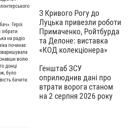
олонтерського
З Кривого Рогу до
Луцька привезли роботи
ач». Герої
Примаченко, Ройтбурда
 зібрати
ька на радіо
та Делоне: виставка
віка починає
«КОД колекціонера»
товаришувала
иконавши волю
го донці
Генштаб ЗСУ
ож, було
оприлюднив дані про
вість бачити.
втрати ворога станом
на 2 серпня 2026 року