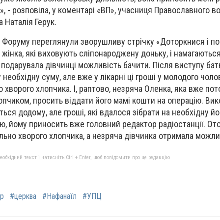
, - розповіла, у коментарі «ВП», учасниця Православного в
 Наталія Герук.
Форуму переглянули зворушливу стрічку «Доторкнися і поб
і жінка, які виховують сліпонароджену доньку, і намагаються
 подарувала дівчинці можливість бачити. Після виступу бат
 необхідну суму, але вже у лікарні ці гроші у молодого чоло
 хворого хлопчика. І, раптово, незряча Оленка, яка вже по
опчиком, просить віддати його мамі кошти на операцію. В
ься додому, але гроші, які вдалося зібрати на необхідну йо
ю, йому приносить вже головний редактор радіостанції. От
ьно хворого хлопчика, а незряча дівчинка отримала можли
бхідний текст і натисніть Ctrl + Enter, щоб повідомити про це редакцію
р
#церква
#Нафанаїл
#УПЦ