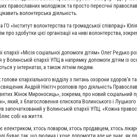
их православних молодіжок та просто пересічні православ
цікавить волонтерська діяльність.
а ГО «Інститут волонтерства та громадської співпраці» Юлі
м про здобутки цієї організації на ниві волонтерства, зокр
ї єпархії «Місія соціальної допомоги дітям» Олег Редько ро
ся у Волинській єпархії УПЦ в напрямку допомоги дітям із о
ються у інтернатах, а також літнім людям.
 голови єпархіального відділу з питань охорони здоров’я та
 священик Андрій Нікітіч розповів про діяльність Правосла
вятих Жінок Мироносиць», зокрема, про новий соціальний 
, який, з благословення єпископа Волинського і Луцького 
в започаткований у Волинській єпархії УПЦ. «Кожна право
ляє собі на життя.
є електриком, хтось поваром, хтось продавцем, хтось лікаре
оді буває так, що людина і хоче допомогти але не знає, як п