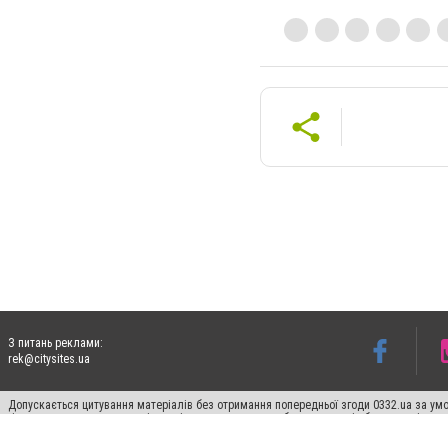
З питань реклами:
rek@citysites.ua
Допускається цитування матеріалів без отримання попередньої згоди 0332.ua за умо
гіперпосилання на цитовані статті не нижче другого абзацу в тексті або в якості д
Матеріали з плашками "Новини компаній", "Промо", "Партнерський матеріал", "Партнер