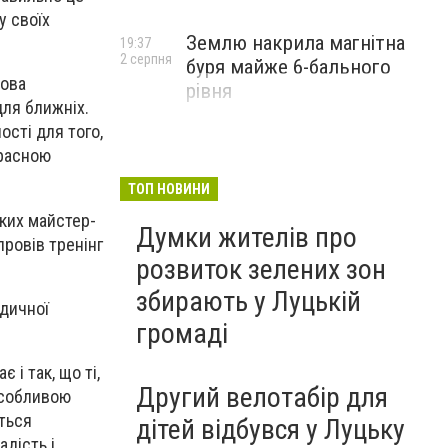
у своїх
Землю накрила магнітна
19:37
2 серпня
буря майже 6-бального
лова
рівня
для ближніх.
ості для того,
красною
ТОП НОВИНИ
ьких майстер-
Думки жителів про
провів тренінг
розвиток зелених зон
збирають у Луцькій
едичної
громаді
і так, що ті,
Другий велотабір для
 особливою
ються
дітей відбувся у Луцьку
адість і