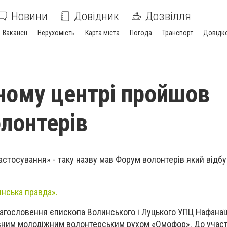
Новини
Довідник
Дозвілля
Вакансії
Нерухомість
Карта міста
Погода
Транспорт
Довідк
ному центрі пройшов
лонтерів
астосування» - таку назву мав Форум волонтерів який відбу
нська правда».
благословення єпископа Волинського і Луцького УПЦ Нафанаїл
вним молодіжним волонтерським рухом «Омофор». До участ