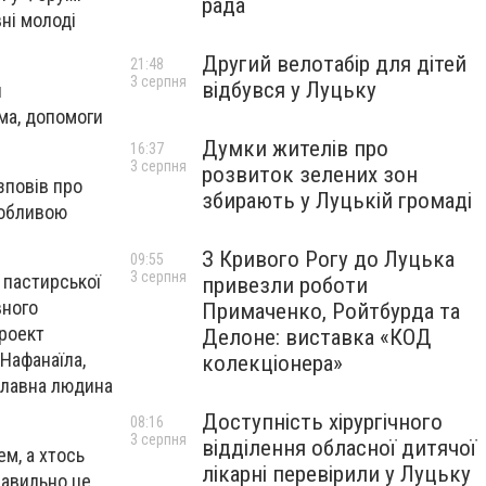
рада
ні молоді
Другий велотабір для дітей
21:48
3 серпня
відбувся у Луцьку
я
ема, допомоги
Думки жителів про
16:37
3 серпня
розвиток зелених зон
зповів про
збирають у Луцькій громаді
собливою
З Кривого Рогу до Луцька
09:55
3 серпня
 пастирської
привезли роботи
вного
Примаченко, Ройтбурда та
проект
Делоне: виставка «КОД
Нафанаїла,
колекціонера»
славна людина
Доступність хірургічного
08:16
3 серпня
відділення обласної дитячої
м, а хтось
лікарні перевірили у Луцьку
равильно це