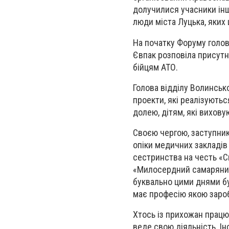
долучилися учасники інш
люди міста Луцька, яких 
На початку Форуму голов
Євпак розповіла присутні
бійцям АТО.
Голова відділу Волинсько
проекти, які реалізують
долею, дітям, які вихову
Своєю чергою, заступник
опіки медичних закладів
сестринства на честь «С
«Милосердний самарянин»
буквально цими днями бу
має професію якою зароб
Хтось із прихожан працю
веде свою діяльність. Ін