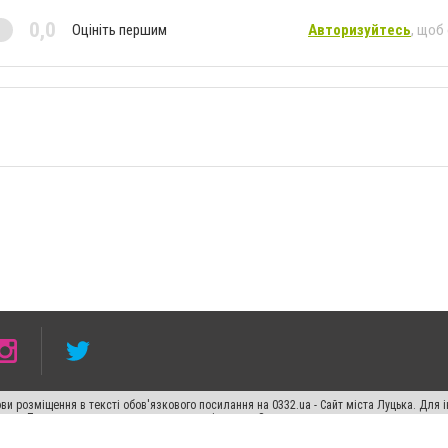
0,0
Оцініть першим
Авторизуйтесь
, щоб
ви розміщення в тексті обов'язкового посилання на 0332.ua - Сайт міста Луцька. Для
жерела. Порушення виняткових прав переслідується Законом.
ський спецпроєкт", "Політичні новини", "Пресреліз", "PR", "Офіційно", "Політична рек