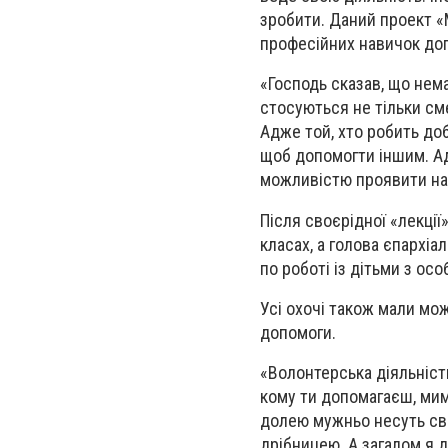
зробити. Даний проект «
професійних навичок доп
«Господь сказав, що нема
стосуються не тільки сме
Адже той, хто робить добр
щоб допомогти іншим. Ад
можливістю проявити наш
Після своєрідної «лекці
класах, а голова єпархіа
по роботі із дітьми з о
Усі охочі також мали мо
допомоги.
«Волонтерська діяльність
кому ти допомагаєш, мим
долею мужньо несуть сві
дрібницею. А загалом я 