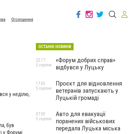
ова
Оголошення
ОСТАННІ НОВИНИ
«Форум добрих справ»
22:17
5 серпня
відбувся у Луцьку
Проєкт для відновлення
17:05
5 серпня
ветеранів запускають у
вся у неділю,
Луцькій громаді
Авто для евакуації
07:00
5 серпня
поранених військових
а, був
передала Луцька міська
і у Форумі