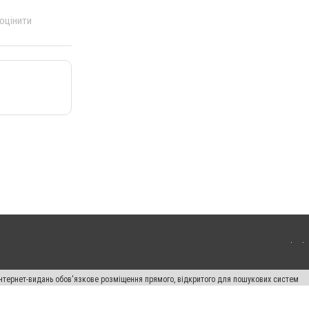
 оцінити
 інтернет-видань обов'язкове розміщення прямого, відкритого для пошукових систем
лама" публікуються на правах реклами.