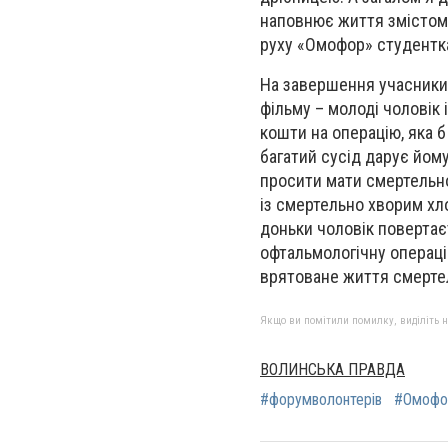
наповнює життя змістом»
руху «Омофор» студентка
На завершення учасники 
фільму – молоді чоловік 
кошти на операцію, яка б
багатий сусід дарує йому
просити мати смертельно
із смертельно хворим хл
доньки чоловік повертаєт
офтальмологічну операці
врятоване життя смертел
Якщо ви помітили помилку, виділіть нео
ВОЛИНСЬКА ПРАВДА
#форумволонтерів
#Омофо