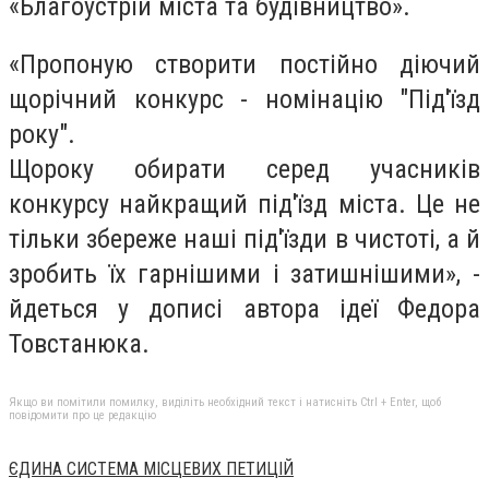
«Благоустрій міста та будівництво».
«Пропоную створити постійно діючий
щорічний конкурс - номінацію "Під'їзд
року".
Щороку обирати серед учасників
конкурсу найкращий під'їзд міста. Це не
тільки збереже наші під'їзди в чистоті, а й
зробить їх гарнішими і затишнішими», -
йдеться у дописі автора ідеї Федора
Товстанюка.
Якщо ви помітили помилку, виділіть необхідний текст і натисніть Ctrl + Enter, щоб
повідомити про це редакцію
ЄДИНА СИСТЕМА МІСЦЕВИХ ПЕТИЦІЙ