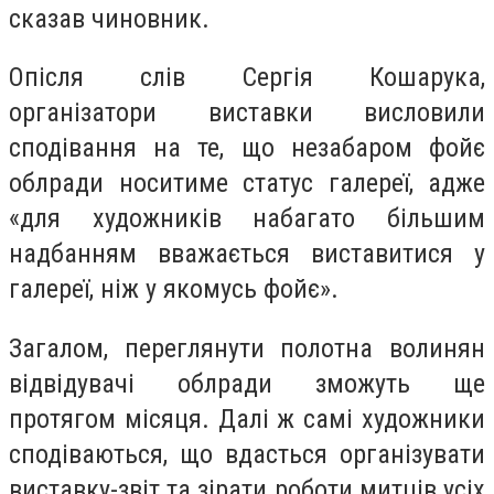
сказав чиновник.
Опісля слів Сергія Кошарука,
організатори виставки висловили
сподівання на те, що незабаром фойє
облради носитиме статус галереї, адже
«для художників набагато більшим
надбанням вважається виставитися у
галереї, ніж у якомусь фойє».
Загалом, переглянути полотна волинян
відвідувачі облради зможуть ще
протягом місяця. Далі ж самі художники
сподіваються, що вдасться організувати
виставку-звіт та зірати роботи митців усіх