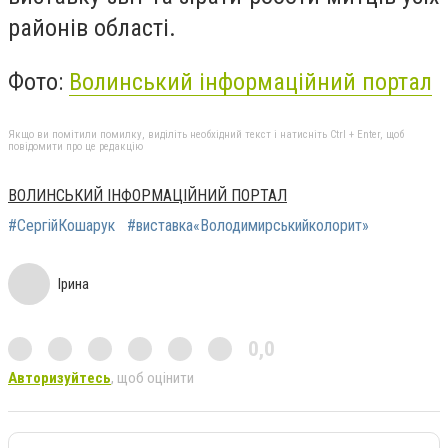
районів області.
Фото:
Волинський інформаційний портал
Якщо ви помітили помилку, виділіть необхідний текст і натисніть Ctrl + Enter, щоб
повідомити про це редакцію
ВОЛИНСЬКИЙ ІНФОРМАЦІЙНИЙ ПОРТАЛ
#СергійКошарук
#виставка«Володимирськийколорит»
Ірина
0,0
Авторизуйтесь
, щоб оцінити