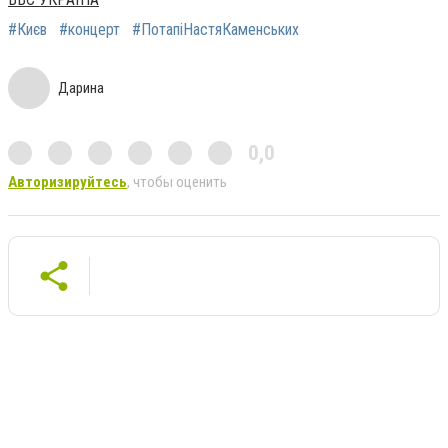
#Києв
#концерт
#ПотапіНастяКаменських
Дарина
0,0
Авторизируйтесь
, чтобы оценить