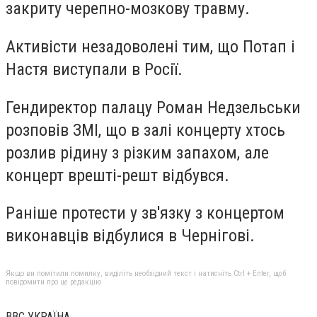
закриту черепно-мозкову травму.
Активісти незадоволені тим, що Потап і
Настя виступали в Росії.
Гендиректор палацу Роман Недзельськи
розповів ЗМІ, що в залі концерту хтось
розлив рідину з різким запахом, але
концерт врешті-решт відбувся.
Раніше протести у зв'язку з концертом
виконавців відбулися в Чернігові.
Якщо ви помітили помилку, виділіть необхідний текст і натисніть Ctrl + Enter, щоб
повідомити про це редакцію
ВВС УКРАЇНА