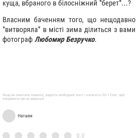
куща, вбраного в білосніжний "берет"...?
Власним баченням того, що нещодавно
"витворяла" в місті зима ділиться з вами
фотограф
Любомир Безручко
.
Якщо ви помітили помилку, виділіть необхідний текст і натисніть Ctrl + Enter, щоб
повідомити про це редакцію
Наталія
0,0