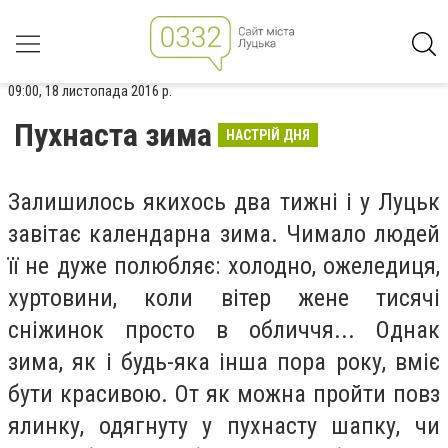
09:00, 18 листопада 2016 р.
Пухнаста зима
НАСТРІЙ ДНЯ
Залишилось якихось два тижні і у Луцьк
завітає календарна зима. Чимало людей
її не дуже полюбляє: холодно, ожеледиця,
хуртовини, коли вітер жене тисячі
сніжинок просто в обличчя... Однак
зима, як і будь-яка інша пора року, вміє
бути красивою. От як можна пройти повз
ялинку, одягнуту у пухнасту шапку, чи