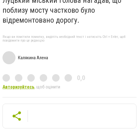
Луцький міський голова нагадав, що
поблизу мосту частково було
відремонтовано дорогу.
Якщо ви помітили помилку, виділіть необхідний текст і натисніть Ctrl + Enter, щоб
повідомити про це редакцію
Калякина Алена
0,0
Авторизуйтесь
, щоб оцінити