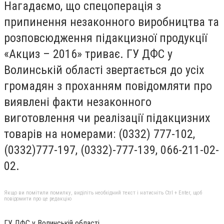
Нагадаємо, що спецоперація з
припинення незаконного виробництва та
розповсюдження підакцизної продук
ції
«Акциз – 2016» триває. ГУ ДФС у
Волинській області звертається до усіх
громадян з проханням повідомляти про
виявлені факти незаконного
виготовлення чи реалізації підакцизних
товарів на номерами: (0332) 777-102,
(0332)777-197, (0332)-777-139, 066-211-02-
02.
Якщо ви помітили помилку, виділіть необхідний текст і натисніть Ctrl + Enter, щоб
повідомити про це редакцію
ГУ ДФС у Волинській області