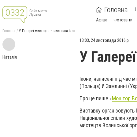
Головна
Афіша
Фотозвіти
Головна
У Галереї мистецтв – виставка ікон
13:03, 24 листопада 2016 р.
У Галере
Наталія
Ікони, написані під час 
(Польща) й Замлинні (Укр
Про це пише «
Монітор В
Виставку організовують 
Національної спілки худо
мистецтв Волинської орга