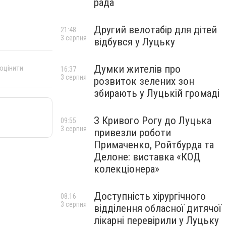
рада
Другий велотабір для дітей
21:48
3 серпня
відбувся у Луцьку
Думки жителів про
 оцінити
16:37
3 серпня
розвиток зелених зон
збирають у Луцькій громаді
З Кривого Рогу до Луцька
09:55
3 серпня
привезли роботи
Примаченко, Ройтбурда та
Делоне: виставка «КОД
колекціонера»
Доступність хірургічного
08:16
3 серпня
відділення обласної дитячої
лікарні перевірили у Луцьку