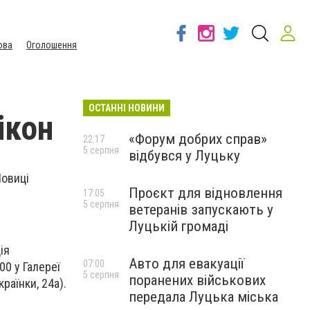
ова
Оголошення
ОСТАННІ НОВИНИ
ікон
«Форум добрих справ»
22:17
5 серпня
відбувся у Луцьку
Новиці
Проєкт для відновлення
17:05
5 серпня
ветеранів запускають у
Луцькій громаді
ія
Авто для евакуації
07:00
00 у Галереї
5 серпня
поранених військових
раїнки, 24а).
передала Луцька міська