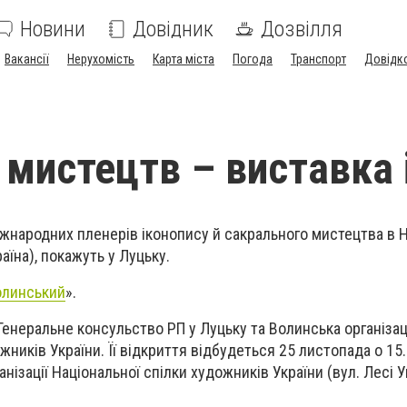
Новини
Довідник
Дозвілля
Вакансії
Нерухомість
Карта міста
Погода
Транспорт
Довідк
ї мистецтв – виставка 
міжнародних пленерів іконопису й сакрального мистецтва в 
аїна), покажуть у Луцьку.
олинський
».
Генеральне консульство РП у Луцьку та Волинська організац
жників України. Її відкриття відбудеться 25 листопада о 15.
нізації Національної спілки художників України (вул. Лесі Ук