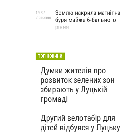
Землю накрила магнітна
19:37
2 серпня
буря майже 6-бального
рівня
ТОП НОВИНИ
Думки жителів про
розвиток зелених зон
збирають у Луцькій
громаді
Другий велотабір для
дітей відбувся у Луцьку