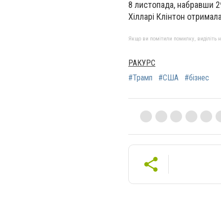
8 листопада, набравши 2
Хілларі Клінтон отримала
Якщо ви помітили помилку, виділіть нео
РАКУРС
#Трамп
#США
#бізнес