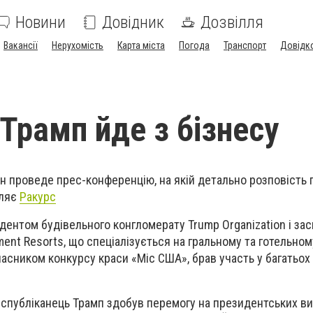
Новини
Довідник
Дозвілля
Вакансії
Нерухомість
Карта міста
Погода
Транспорт
Довідк
Трамп йде з бізнесу
ін проведе прес-конференцію, на якій детально розповість 
мляє
Ракурс
идентом будівельного конгломерату Trump Organization і за
ment Resorts, що спеціалізується на гральному та готельному
ласником конкурсу краси «Міс США», брав участь у багатьох 
еспубліканець Трамп здобув перемогу на президентських в