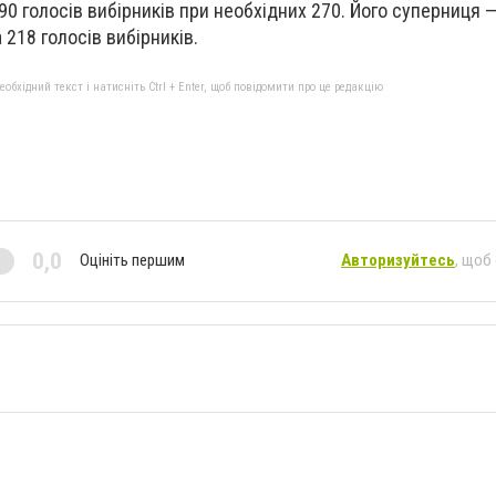
90 голосів вибірників при необхідних 270. Його суперниця 
 218 голосів вибірників.
бхідний текст і натисніть Ctrl + Enter, щоб повідомити про це редакцію
0,0
Оцініть першим
Авторизуйтесь
, щоб