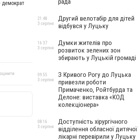
рада
— демократ
Другий велотабір для дітей
21:48
3 серпня
відбувся у Луцьку
Думки жителів про
16:37
3 серпня
розвиток зелених зон
збирають у Луцькій громаді
 оцінити
З Кривого Рогу до Луцька
09:55
3 серпня
привезли роботи
Примаченко, Ройтбурда та
Делоне: виставка «КОД
колекціонера»
Доступність хірургічного
08:16
3 серпня
відділення обласної дитячої
лікарні перевірили у Луцьку