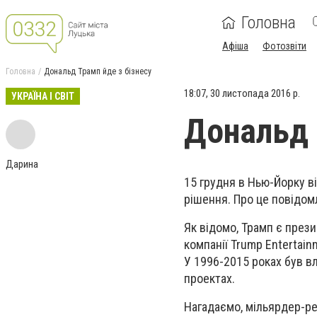
Головна
Афіша
Фотозвіти
Головна
Дональд Трамп йде з бізнесу
18:07, 30 листопада 2016 р.
УКРАЇНА І СВІТ
Дональд 
Дарина
15 грудня в Нью-Йорку в
рішення. Про це повідо
Як відомо, Трамп є през
компанії Trump Entertain
У 1996-2015 роках був в
проектах.
Нагадаємо, мільярдер-р