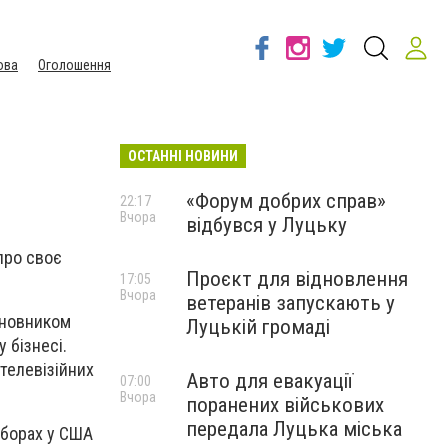
ова
Оголошення
ОСТАННІ НОВИНИ
«Форум добрих справ»
22:17
Вчора
відбувся у Луцьку
про своє
Проєкт для відновлення
17:05
Вчора
ветеранів запускають у
сновником
Луцькій громаді
 бізнесі.
телевізійних
Авто для евакуації
07:00
Вчора
поранених військових
передала Луцька міська
иборах у США