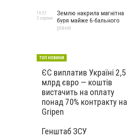
Землю накрила магнітна
19:37
2 серпня
буря майже 6-бального
рівня
ТОП НОВИНИ
ЄС виплатив Україні 2,5
млрд євро — коштів
вистачить на оплату
понад 70% контракту на
Gripen
Генштаб ЗСУ