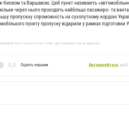
 Києвом та Варшавою. Цей пункт називають «автомобільн
кільки через нього проходять найбільші пасажиро- та вант
ільшу пропускну спроможність на сухопутному кордоні Украї
мобільного пункту пропуску відкрили у рамках підготовки У
бхідний текст і натисніть Ctrl + Enter, щоб повідомити про це редакцію
0,0
Оцініть першим
Авторизуйтесь
, щоб