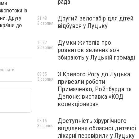
рада
ими
ажопотоки із
Другий велотабір для дітей
ни. Другу
21:48
3 серпня
відбувся у Луцьку
країни до
Думки жителів про
16:37
3 серпня
розвиток зелених зон
збирають у Луцькій громаді
 оцінити
З Кривого Рогу до Луцька
09:55
3 серпня
привезли роботи
Примаченко, Ройтбурда та
Делоне: виставка «КОД
колекціонера»
Доступність хірургічного
08:16
3 серпня
відділення обласної дитячої
лікарні перевірили у Луцьку