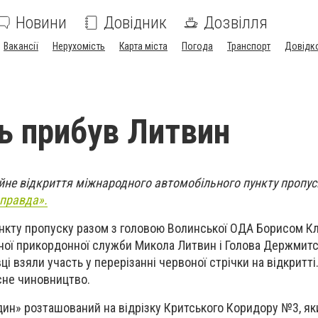
Новини
Довідник
Дозвілля
Вакансії
Нерухомість
Карта міста
Погода
Транспорт
Довідк
ь прибув Литвин
ійне відкриття міжнародного автомобільного пункту пропус
правда».
ункту пропуску разом з головою Волинської ОДА Борисом К
ної прикордонної служби Микола Литвин і Голова Держмитс
і взяли участь у перерізанні червоної стрічки на відкритті
сне чиновництво.
ин» розташований на відрізку Критського Коридору №3, як