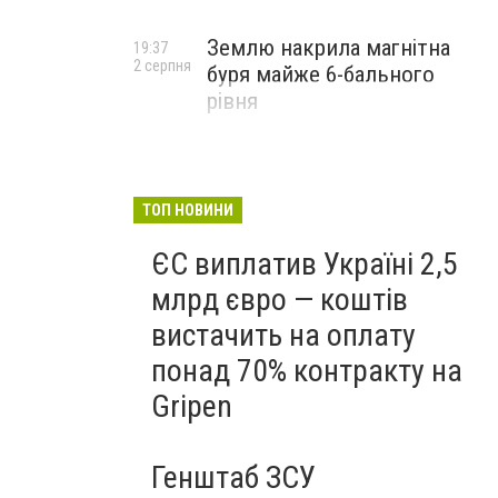
Землю накрила магнітна
19:37
2 серпня
буря майже 6-бального
рівня
ТОП НОВИНИ
ЄС виплатив Україні 2,5
млрд євро — коштів
вистачить на оплату
понад 70% контракту на
Gripen
Генштаб ЗСУ