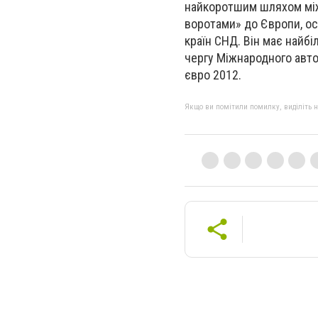
найкоротшим шляхом між
воротами» до Європи, ос
країн СНД. Він має найб
чергу Міжнародного авто
євро 2012.
Якщо ви помітили помилку, виділіть нео