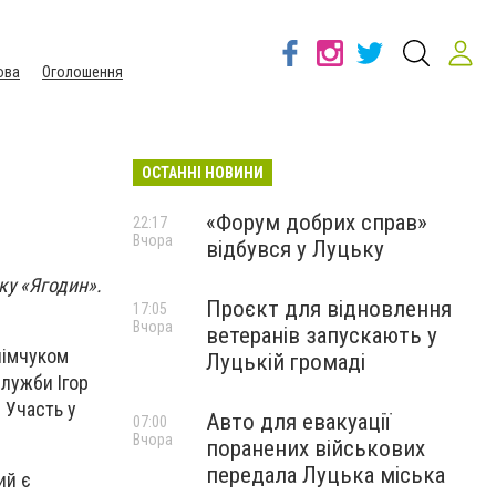
ова
Оголошення
ОСТАННІ НОВИНИ
«Форум добрих справ»
22:17
Вчора
відбувся у Луцьку
ку «Ягодин».
Проєкт для відновлення
17:05
Вчора
ветеранів запускають у
лімчуком
Луцькій громаді
лужби Ігор
. Участь у
Авто для евакуації
07:00
Вчора
поранених військових
передала Луцька міська
ий є