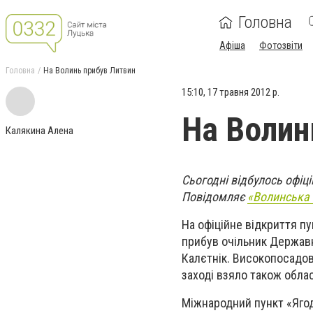
Головна
Афіша
Фотозвіти
Головна
На Волинь прибув Литвин
15:10, 17 травня 2012 р.
На Волин
Калякина Алена
Сьогодні відбулось офіц
Повідомляє
«Волинська 
На офіційне відкриття п
прибув очільник Держав
Калєтнік. Високопосадовц
заході взяло також обла
Міжнародний пункт «Ягод