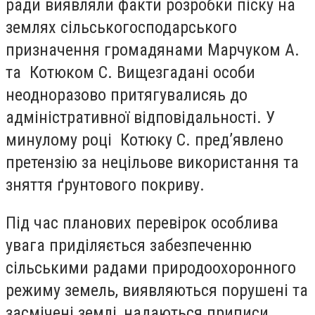
ради виявляли факти розробки піску на
землях сільськогосподарського
призначення громадянами Марчуком А.
та Котюком С. Вищезгадані особи
неодноразово притягувалисяь до
адміністративної відповідальності. У
минулому році Котюку С. пред’явлено
претензію за нецільове використання та
зняття ґрунтового покриву.
Під час планових перевірок особлива
увага приділяється забезпеченню
сільськими радами природоохоронного
режиму земель, виявляються порушені та
засмічені землі, надаються приписи