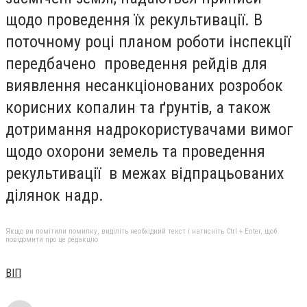
щодо проведення їх рекультивації. В
поточному році планом роботи інспекції
передбачено проведення рейдів для
виявлення несанкціонованих розробок
корисних копалин та ґрунтів, а також
дотримання надрокористувачами вимог
щодо охорони земель та проведення
рекультивації в межах відпрацьованих
ділянок надр.
Якщо ви помітили помилку, виділіть необхідний текст і натисніть Ctrl + Enter, щоб
повідомити про це редакцію
ВІП