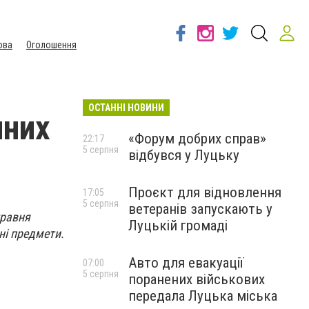
ова
Оголошення
ОСТАННІ НОВИНИ
чних
«Форум добрих справ»
22:17
5 серпня
відбувся у Луцьку
Проєкт для відновлення
17:05
5 серпня
ветеранів запускають у
травня
Луцькій громаді
ні предмети.
Авто для евакуації
07:00
5 серпня
поранених військових
передала Луцька міська