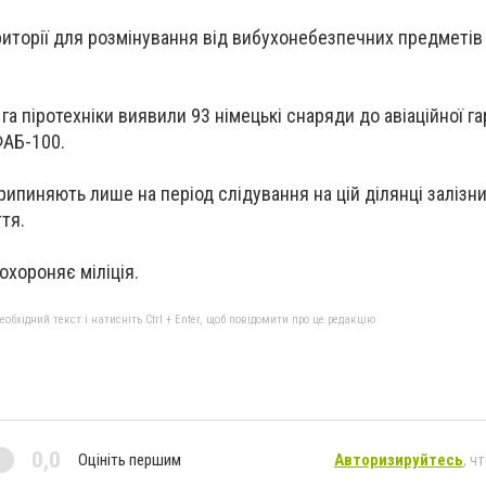
иторії для розмінування від вибухонебезпечних предметів 
 га піротехніки виявили 93 німецькі снаряди до авіаційної га
ФАБ-100.
ипиняють лише на період слідування на цій ділянці залізниц
ття.
охороняє міліція.
бхідний текст і натисніть Ctrl + Enter, щоб повідомити про це редакцію
0,0
Оцініть першим
Авторизируйтесь
, ч