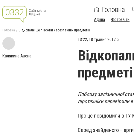
Головна
Афіша
Фотозвіти
Головна
Відкопали ще півсотні небезпечних предметів
13:22, 18 травня 2012 р.
Відкопал
Калякина Алена
предметі
Поблизу залізничної ста
піротехніки перевірили в
Про це повідомили в ТУ 
Серед знайденого – артил