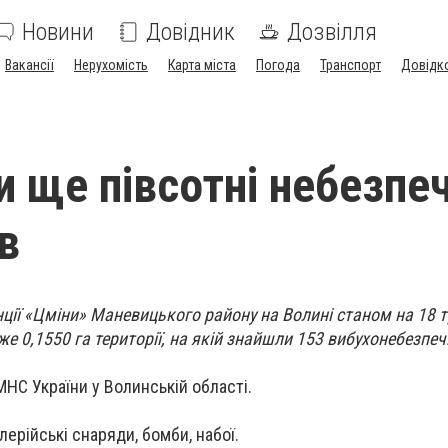
Новини
Довідник
Дозвілля
Вакансії
Нерухомість
Карта міста
Погода
Транспорт
Довідк
и ще півсотні небезпе
в
нції «Цміни» Маневицького району на Волині станом на 18 
же 0,1550 га території, на якій знайшли 153 вибухонебезпеч
МНС України у Волинській області.
ерійські снаряди, бомби, набої.