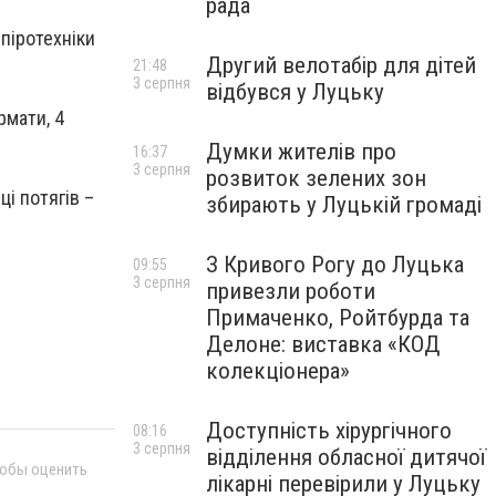
рада
піротехніки
Другий велотабір для дітей
21:48
3 серпня
відбувся у Луцьку
рмати, 4
Думки жителів про
16:37
3 серпня
розвиток зелених зон
і потягів –
збирають у Луцькій громаді
З Кривого Рогу до Луцька
09:55
3 серпня
привезли роботи
Примаченко, Ройтбурда та
Делоне: виставка «КОД
колекціонера»
Доступність хірургічного
08:16
3 серпня
відділення обласної дитячої
тобы оценить
лікарні перевірили у Луцьку