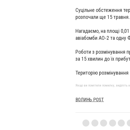
Суцільне обстеження тер
розпочали ще 15 травня.
Нагадаємо, на площі 0,01
авіабомби АО-2 та одну 
Роботи з розмінування пр
за 15 хвилин до їх прибу
Територію розмінування 
Якщо ви помітили помилку, виділіть нео
ВОЛИНЬ РOST