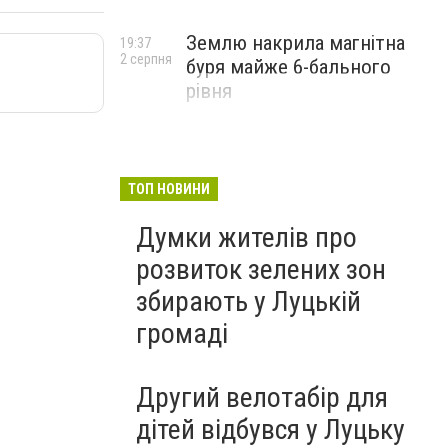
Землю накрила магнітна
19:37
2 серпня
буря майже 6-бального
рівня
ТОП НОВИНИ
Думки жителів про
розвиток зелених зон
збирають у Луцькій
громаді
Другий велотабір для
дітей відбувся у Луцьку