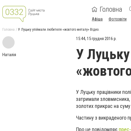
Головна
Афіша
Фотозвіти
Головна
У Луцьку упіймали любителя «жовтого металу» Відео.
15:44, 15 грудня 2016 р.
У Луцьку
Наталія
«жовтого
У Луцьку працівники пол
затримали зловмисника, 
золотих прикрас на суму
Частину з викраденого п
Про це повідомляє
прес