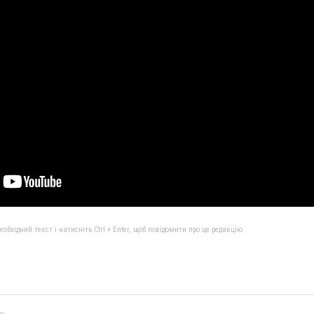
бхідний текст і натисніть Ctrl + Enter, щоб повідомити про це редакцію