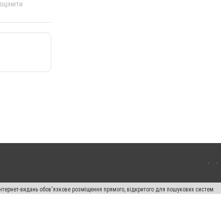
 оцінити
 інтернет-видань обов'язкове розміщення прямого, відкритого для пошукових систем
лама" публікуються на правах реклами.