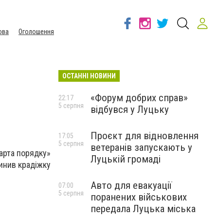
ова
Оголошення
ОСТАННІ НОВИНИ
«Форум добрих справ»
22:17
5 серпня
відбувся у Луцьку
Проєкт для відновлення
17:05
5 серпня
ветеранів запускають у
арта порядку»
Луцькій громаді
инив крадіжку
Авто для евакуації
07:00
5 серпня
поранених військових
передала Луцька міська