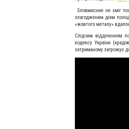
Зловмисник не зміг по
злагодженим діям поліц
«жовтого металу» вдалос
Слідчим відділенням по
кодексу України (краді
затриманому загрожує до