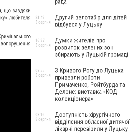
рада
и, що завдяки
Другий велотабір для дітей
дку» любителя
21:48
3 серпня
відбувся у Луцьку
Кримінального
Думки жителів про
16:37
равопорушення
3 серпня
розвиток зелених зон
збирають у Луцькій громаді
З Кривого Рогу до Луцька
09:55
3 серпня
привезли роботи
Примаченко, Ройтбурда та
Делоне: виставка «КОД
колекціонера»
Доступність хірургічного
08:16
3 серпня
відділення обласної дитячої
лікарні перевірили у Луцьку