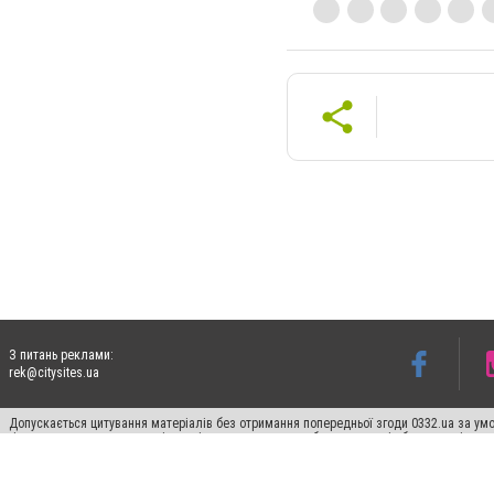
З питань реклами:
rek@citysites.ua
Допускається цитування матеріалів без отримання попередньої згоди 0332.ua за умо
гіперпосилання на цитовані статті не нижче другого абзацу в тексті або в якості д
Матеріали з плашками "Новини компаній", "Промо", "Партнерський матеріал", "Партнер