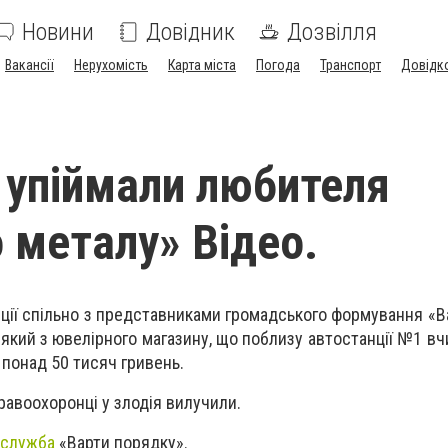
Новини
Довідник
Дозвілля
Вакансії
Нерухомість
Карта міста
Погода
Транспорт
Довідк
 упіймали любителя
 металу» Відео.
іції спільно з представниками громадського формування «В
який з ювелірного магазину, що поблизу автостанції №1 вч
 понад 50 тисяч гривень.
равоохоронці у злодія вилучили.
-служба
«Варти порядку».