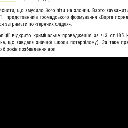
яснити, що змусило його піти на злочин. Варто зауважит
ії і представників громадського формування «Варта поря
я затримати по «гарячих слідах».
ліції відкрито кримінальне провадження за ч.3 ст.185 
жка, що завдала значної шкоди потерпілому). За таке п
 6 років позбавлення волі.