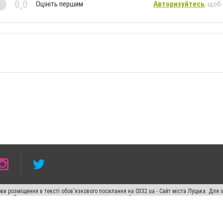
0,0
Оцініть першим
Авторизуйтесь
, щоб
ви розміщення в тексті обов'язкового посилання на 0332.ua - Сайт міста Луцька. Для
жерела. Порушення виняткових прав переслідується Законом.
ський спецпроєкт", "Політичні новини", "Пресреліз", "PR", "Офіційно", "Політична рек