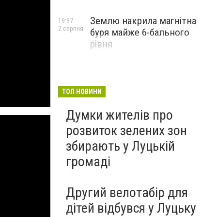
Землю накрила магнітна
19:37
2 серпня
буря майже 6-бального
рівня
ТОП НОВИНИ
Думки жителів про
розвиток зелених зон
збирають у Луцькій
громаді
Другий велотабір для
дітей відбувся у Луцьку