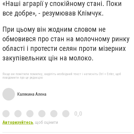
«Наші аграрії у спокійному стані. Поки
все добре», - резумював Клімчук.
При цьому він жодним словом не
обмовився про стан на молочному ринку
області і протести селян проти мізерних
закупівельних цін на молоко.
Якщо ви помітили помилку, виділіть необхідний текст і натисніть Ctrl + Enter, щоб
повідомити про це редакцію
Калякина Алена
0,0
Авторизуйтесь
, щоб оцінити