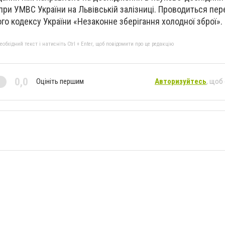
при УМВС України на Львівській залізниці. Проводиться пер
го кодексу України «Незаконне зберігання холодної зброї».
бхідний текст і натисніть Ctrl + Enter, щоб повідомити про це редакцію
0,0
Оцініть першим
Авторизуйтесь
, щоб