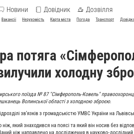
Новини
Довідник
Дозвілля
Вакансії
Нерухомість
Карта міста
Погода
Транспорт
Довідк
ра потяга «Сімферопо
вилучили холодну збр
жирського поїзда № 87 "Сімферополь-Ковель" правоохоронц
ешканець Волинської області з холодною зброєю
.
дрозділі зв’язків з громадськістю УМВС України на Львівськ
 ніж, який знаходився на поясі та який він носив без відпо
Даний ніж направлено на дослідження в науково-дослідний