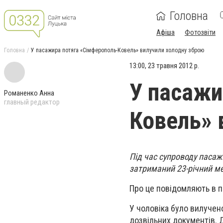
Головна
Афіша
Фотозвіти
Головна
У пасажира потяга «Сімферополь-Ковель» вилучили холодну зброю
13:00, 23 травня 2012 р.
У пасажи
Романенко Анна
главный редактор
Ковель» 
Під час супроводу паса
затриманий 23-річний м
Про це повідомляють в пі
У чоловіка було вилучено
дозвільних документів. 