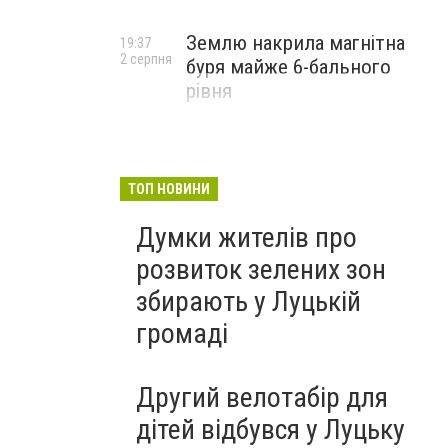
Землю накрила магнітна
19:37
2 серпня
буря майже 6-бального
рівня
ТОП НОВИНИ
Думки жителів про
розвиток зелених зон
збирають у Луцькій
громаді
Другий велотабір для
дітей відбувся у Луцьку