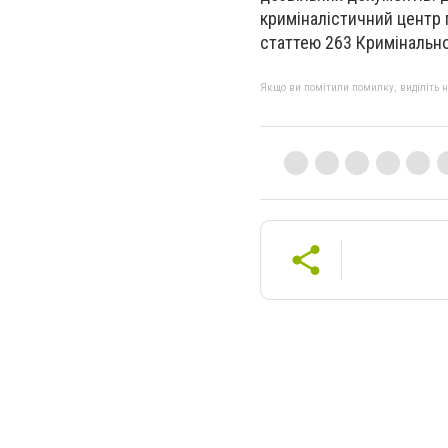
криміналістичний центр 
статтею 263 Кримінально
Якщо ви помітили помилку, виділіть нео