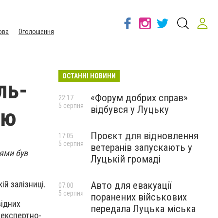
ова
Оголошення
ОСТАННІ НОВИНИ
ль-
«Форум добрих справ»
22:17
5 серпня
відбувся у Луцьку
ою
Проєкт для відновлення
17:05
5 серпня
ветеранів запускають у
ями був
Луцькій громаді
ій залізниці.
Авто для евакуації
07:00
5 серпня
поранених військових
відних
передала Луцька міська
 експертно-