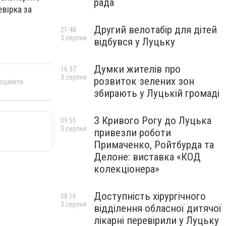
рада
евірка за
Другий велотабір для дітей
21:48
3 серпня
відбувся у Луцьку
Думки жителів про
16:37
3 серпня
розвиток зелених зон
 оцінити
збирають у Луцькій громаді
З Кривого Рогу до Луцька
09:55
3 серпня
привезли роботи
Примаченко, Ройтбурда та
Делоне: виставка «КОД
колекціонера»
Доступність хірургічного
08:16
3 серпня
відділення обласної дитячої
лікарні перевірили у Луцьку