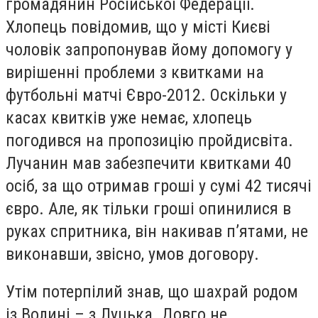
громадянин Російської Федерації.
Хлопець повідомив, що у місті Києві
чоловік запропонував йому допомогу у
вирішенні проблеми з квитками на
футбольні матчі Євро-2012. Оскільки у
касах квитків уже немає, хлопець
погодився на пропозицію пройдисвіта.
Лучанин мав забезпечити квитками 40
осіб, за що отримав гроші у сумі 42 тисячі
євро. Але, як тільки гроші опинилися в
руках спритника, він накивав п’ятами, не
виконавши, звісно, умов договору.
Утім потерпілий знав, що шахрай родом
із Волині – з Луцька. Довго не