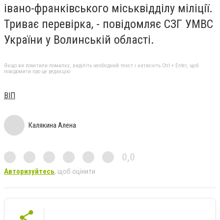
івано-франківського міськвідділу міліції.
Триває перевірка, - повідомляє СЗГ УМВС
України у Волинській області.
Якщо ви помітили помилку, виділіть необхідний текст і натисніть Ctrl + Enter, щоб
повідомити про це редакцію
ВІП
Калякина Алена
0,0
Авторизуйтесь
, щоб оцінити