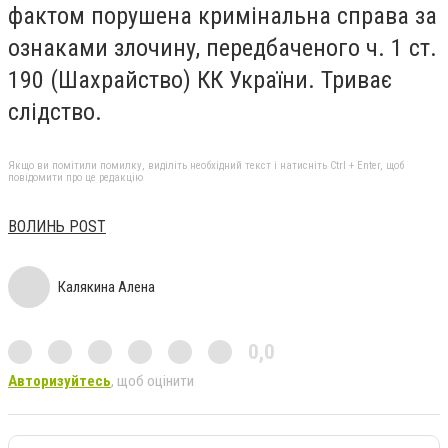
фактом порушена кримінальна справа за
ознаками злочину, передбаченого ч. 1 ст.
190 (Шахрайство) КК України. Триває
слідство.
Якщо ви помітили помилку, виділіть необхідний текст і натисніть Ctrl + Enter, щоб
повідомити про це редакцію
ВОЛИНЬ РOST
Калякина Алена
0,0
Авторизуйтесь
, щоб оцінити