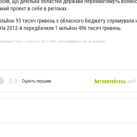
лосив, що декілька областей держави перейматимуть волин
кий проект в себе в регіонах.
 мільйон 95 тисяч гривень з обласного бюджету спрямували 
На 2012-й передбачили 1 мільйон 496 тисяч гривень.
бхідний текст і натисніть Ctrl + Enter, щоб повідомити про це редакцію
0,0
Оцініть першим
Авторизуйтесь
, щоб