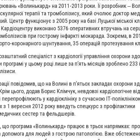
ювань «Волинькард» на 2011-2013 роки. Її розробник ‒ Во
скулярної терапії та тромболізису, який очолює доктор мед
й. Центр функціонує з 2005 року на базі Луцької міської кл
и Кардіоцентру виконано 5376 оперативних втручань на серц
мболізисів при гострому інфаркті міокарада. Зокрема, в 20
орто-коронарного шунтування, 35 операцій протезування кл
озаштатний спеціаліст з кардіології управління охорони зд
и програмі у цьому році лише за п’ять місяців зроблено 233 
лізиси.
ації повідомив, що на Волині в п’ятьох закладах охорони зд
рім цього, додав Борис Клімчук, невдовзі кардіологічне ві
ні перепрофілюють у кардіоклініку з сучасною ІТ-поліклініко
з 1 вересня 2012 року введуть спецкурс з профілактики
медичних сестер та фельдшерів.
, що програма «Волинькард» працює в трьох напрямках: про
а допомога для людей з гострою патологією. Вже обстежен