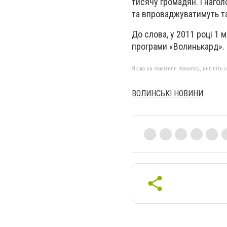
тисячу громадян. І наго
та впроваджуватимуть та
До слова, у 2011 році 1
програми «Волинькард». 
Якщо ви помітили помилку, виділіть нео
ВОЛИНСЬКІ НОВИНИ