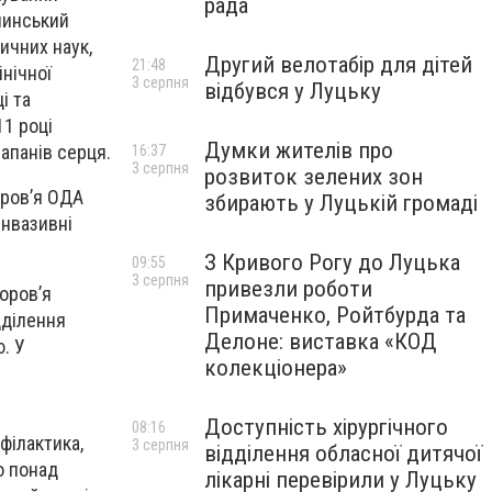
рада
линський
ичних наук,
Другий велотабір для дітей
21:48
інічної
3 серпня
відбувся у Луцьку
і та
11 році
Думки жителів про
апанів серця.
16:37
3 серпня
розвиток зелених зон
оров’я ОДА
збирають у Луцькій громаді
інвазивні
З Кривого Рогу до Луцька
09:55
3 серпня
привезли роботи
оров’я
Примаченко, Ройтбурда та
дділення
Делоне: виставка «КОД
ю. У
колекціонера»
Доступність хірургічного
08:16
філактика,
3 серпня
відділення обласної дитячої
о понад
лікарні перевірили у Луцьку