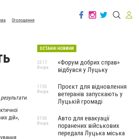
ова
Оголошення
ОСТАННІ НОВИНИ
ть
«Форум добрих справ»
22:17
Вчора
відбувся у Луцьку
Проєкт для відновлення
17:05
Вчора
ветеранів запускають у
 результати
.
Луцькій громаді
актичної
их дій»,
Авто для евакуації
07:00
Вчора
поранених військових
передала Луцька міська
кування