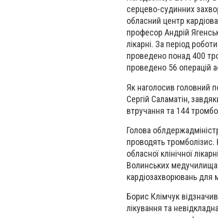
серцево-судинних захвор
обласний центр кардіова
професор Андрій Ягенськи
лікарні. За період робот
проведено понад 400 тро
проведено 56 операцій а
Як наголосив головний п
Сергій Саламатін, завдяк
втручання та 144 тромбо
Голова облдержадміністр
проводять тромболізис. К
обласної клінічної лікар
Волинських медучилищах 
кардіозахворювань для 
Борис Клімчук відзначив
лікування та невідкладн