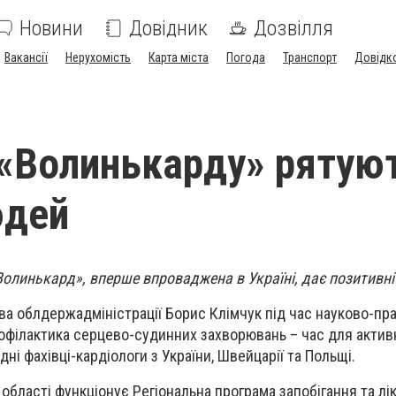
Новини
Довідник
Дозвілля
Вакансії
Нерухомість
Карта міста
Погода
Транспорт
Довідк
«Волинькарду» рятую
юдей
олинькард», вперше впроваджена в Україні, дає позитивні
ва облдержадміністрації Борис Клімчук під час науково-пр
рофілактика серцево-судинних захворювань – час для активн
дні фахівці-кардіологи з України, Швейцарії та Польщі.
 області функціонує Регіональна програма запобігання та лі