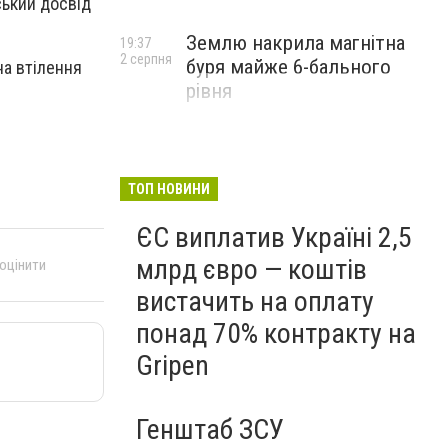
ський досвід
Землю накрила магнітна
19:37
2 серпня
буря майже 6-бального
на втілення
рівня
ТОП НОВИНИ
ЄС виплатив Україні 2,5
млрд євро — коштів
 оцінити
вистачить на оплату
понад 70% контракту на
Gripen
Генштаб ЗСУ