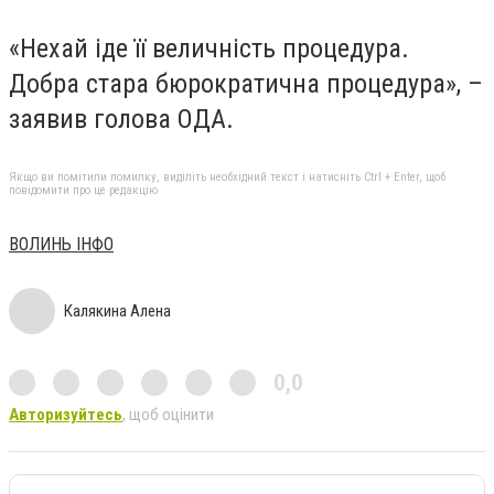
«Нехай іде її величність процедура.
Добра стара бюрократична процедура», –
заявив голова ОДА.
Якщо ви помітили помилку, виділіть необхідний текст і натисніть Ctrl + Enter, щоб
повідомити про це редакцію
ВОЛИНЬ ІНФО
Калякина Алена
0,0
Авторизуйтесь
, щоб оцінити