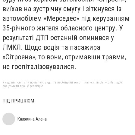
виїхав на зустрічну смугу і зіткнувся із
автомобілем «Мерседес» під керуванням
35-річного жителя обласного центру. У
результаті ДТП останній опинився у
ЛМКЛ. Щодо водія та пасажира
«Сітроена», то вони, отримавши травми,
не госпіталізовувалися.
Якщо ви помітили помилку, виділіть необхідний текст і натисніть Ctrl + Enter, щоб
повідомити про це редакцію
ПІД ПРИЦІЛОМ
Калякина Алена