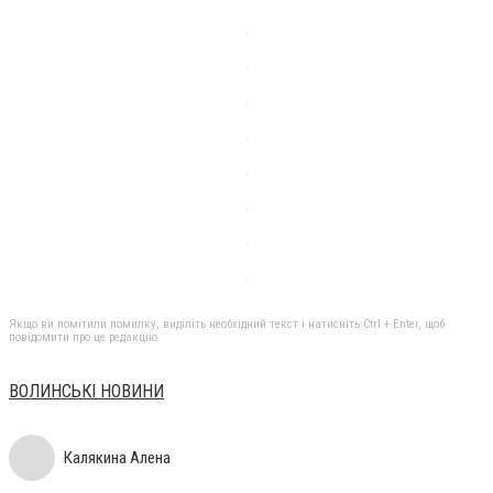
Якщо ви помітили помилку, виділіть необхідний текст і натисніть Ctrl + Enter, щоб
повідомити про це редакцію
ВОЛИНСЬКІ НОВИНИ
Калякина Алена