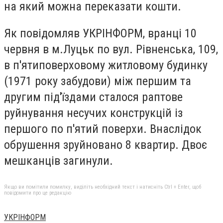
на який можна переказати кошти.
Як повідомляв УКРІНФОРМ, вранці 10
червня в м.Луцьк по вул. Рівненська, 109,
в п'ятиповерховому житловому будинку
(1971 року забудови) між першим та
другим під'їздами сталося раптове
руйнування несучих конструкцій із
першого по п'ятий поверхи. Внаслідок
обрушення зруйновано 8 квартир. Двоє
мешканців загинули.
Якщо ви помітили помилку, виділіть необхідний текст і натисніть Ctrl + Enter, щоб
повідомити про це редакцію
УКРІНФОРМ