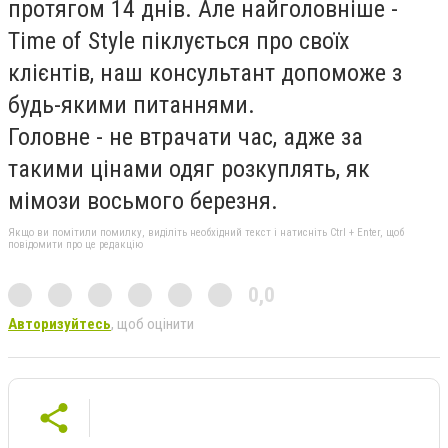
протягом 14 днів. Але найголовніше -
Time of Style піклується про своїх
клієнтів, наш консультант допоможе з
будь-якими питаннями.
Головне - не втрачати час, адже за
такими цінами одяг розкуплять, як
мімози восьмого березня.
Якщо ви помітили помилку, виділіть необхідний текст і натисніть Ctrl + Enter, щоб
повідомити про це редакцію
0,0
Авторизуйтесь
, щоб оцінити