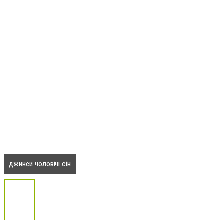
джинси чоловічі сін