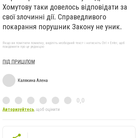
Хомутову таки довелось відповідати за
свої злочинні дії. Справедливого
покарання порушник Закону не уник.
Якщо ви помітили помилку, виділіть необхідний текст і натисніть Ctrl + Enter, щоб
повідомити про це редакцію
ПІД ПРИЦІЛОМ
Калякина Алена
0,0
Авторизуйтесь
, щоб оцінити