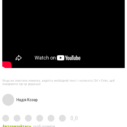
Якщо ви помітили помилку, виділіть необхідний текст і натисніть Ctrl + Enter, щоб
повідомити про це редакцію
Надія Козар
0,0
Авторизуйтесь
, щоб оцінити