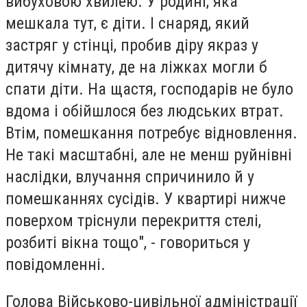
вибуховою хвилею. У родині, яка
мешкала тут, є діти. І снаряд, який
застряг у стінці, пробив діру якраз у
дитячу кімнату, де на ліжках могли б
спати діти. На щастя, господарів не було
вдома і обійшлося без людських втрат.
Втім, помешкання потребує відновлення.
Не такі масштабні, але не менш руйнівні
наслідки, влучання спричинило й у
помешканнях сусідів. У квартирі нижче
поверхом тріснули перекриття стелі,
розбиті вікна тощо", - говориться у
повідомленні.
Голова Військово-цивільної адміністрації