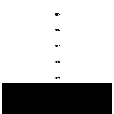
ав5
ав6
ав7
ав8
ав9